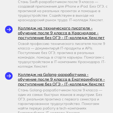
Стань Swift-разработчиком после 9 класса —
создавай приложения для iPhone и iPad. Без ОГЭ, с
практикой на реальных проектах и помощью в
трудоустройстве. Содействуем в выходе на
краснодарский рынок труда. IT-колледж Хекслет.
Колледж на технического писателя -
обучение после 9 класса в Краснодаре -
поступление без ОГЭ - IT-колледж Хекслет
Освой профессию технического писателя после 9
класса — документируй IT-продукты и APIs.
Поступление без ОГЭ, практика в реальных
командах, помощь в старте карьеры. Помогаем с
трудоустройством в IT-компаниях Краснодара. IT-
колледж Хекслет.
Колледж на Golang-разработчика -
обучение после 9 класса в Екатеринбурге -
поступление без ОГЭ - IT-колледж Хекслет
Стань Golang-разработчиком после 9 класса —
один из самых быстрых языков в индустрии. Без
ОГЭ, реальная практика с первого семестра и
гарантированное трудоустройство. Помогаем
найти первую работу в tech-компаниях
Екатеринбурга. IT-колледж Хекслет.