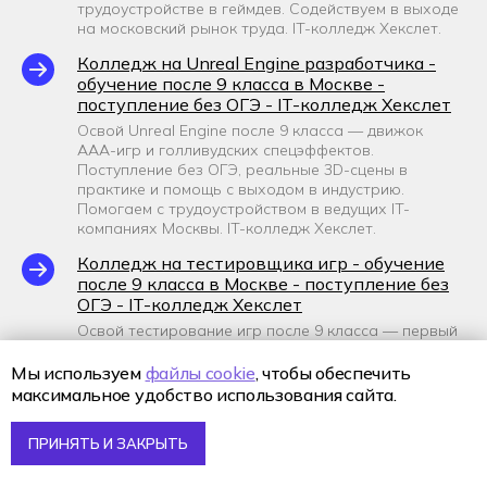
трудоустройстве в геймдев. Содействуем в выходе
на московский рынок труда. IT-колледж Хекслет.
Колледж на Unreal Engine разработчика -
обучение после 9 класса в Москве -
поступление без ОГЭ - IT-колледж Хекслет
Освой Unreal Engine после 9 класса — движок
AAA-игр и голливудских спецэффектов.
Поступление без ОГЭ, реальные 3D-сцены в
практике и помощь с выходом в индустрию.
Помогаем с трудоустройством в ведущих IT-
компаниях Москвы. IT-колледж Хекслет.
Колледж на тестировщика игр - обучение
после 9 класса в Москве - поступление без
ОГЭ - IT-колледж Хекслет
Освой тестирование игр после 9 класса — первый
находишь баги в играх до релиза. Без ОГЭ,
реальные игровые проекты в практике и
Мы используем
файлы cookie
, чтобы обеспечить
содействие в трудоустройстве в геймдев.
максимальное удобство использования сайта.
Содействуем в выходе на московский рынок труда.
IT-колледж Хекслет.
ПРИНЯТЬ И ЗАКРЫТЬ
Колледж на дизайнера игровых
интерфейсов - обучение после 9 класса в