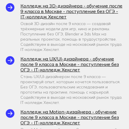
Колледж на 3D-дизайнера - обучение после
9 класса в Москве - поступление без ОГЭ -
IT-колледж Хекслет
Освой 3D-дизайн после 9 класса — создавай
трёхмерные модели для игр, кино и рекламы.
Поступление без ОГЭ, Blender и 3ds Max на
реальных проектах, помощь в трудоустройстве.
Содействуем в выходе на московский рынок труда.
IT-колледж Хекслет.
Колледж на UX/UI-дизайнера - обучение
после 9 класса в Москве - поступление без
ОГЭ - IT-колледж Хекслет
Стань UX/UI-дизайнером после 9 класса —
проектируй опыт, которым хочется пользоваться.
Без ОГЭ, пользовательские исследования и
прототипы на практике, помощь с карьерой.
Содействуем в выходе на московский рынок труда.
IT-колледж Хекслет.
Колледж на Motion-дизайнера - обучение
после 9 класса в Москве - поступление без
ОГЭ - IT-колледж Хекслет