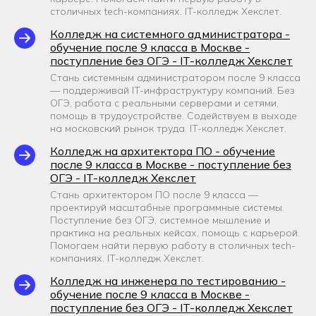
столичных tech-компаниях. IT-колледж Хекслет.
Колледж на системного администратора -
обучение после 9 класса в Москве -
поступление без ОГЭ - IT-колледж Хекслет
Стань системным администратором после 9 класса
— поддерживай IT-инфраструктуру компаний. Без
ОГЭ, работа с реальными серверами и сетями,
помощь в трудоустройстве. Содействуем в выходе
на московский рынок труда. IT-колледж Хекслет.
Колледж на архитектора ПО - обучение
после 9 класса в Москве - поступление без
ОГЭ - IT-колледж Хекслет
Стань архитектором ПО после 9 класса —
проектируй масштабные программные системы.
Поступление без ОГЭ, системное мышление и
практика на реальных кейсах, помощь с карьерой.
Помогаем найти первую работу в столичных tech-
компаниях. IT-колледж Хекслет.
Колледж на инженера по тестированию -
обучение после 9 класса в Москве -
поступление без ОГЭ - IT-колледж Хекслет