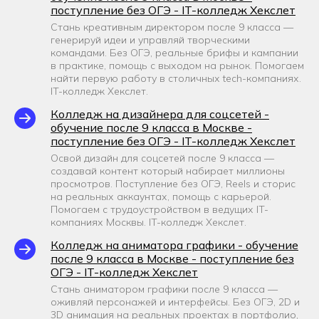
поступление без ОГЭ - IT-колледж Хекслет
Стань креативным директором после 9 класса —
генерируй идеи и управляй творческими
командами. Без ОГЭ, реальные брифы и кампании
в практике, помощь с выходом на рынок. Помогаем
найти первую работу в столичных tech-компаниях.
IT-колледж Хекслет.
Колледж на дизайнера для соцсетей -
обучение после 9 класса в Москве -
поступление без ОГЭ - IT-колледж Хекслет
Освой дизайн для соцсетей после 9 класса —
создавай контент который набирает миллионы
просмотров. Поступление без ОГЭ, Reels и сторис
на реальных аккаунтах, помощь с карьерой.
Помогаем с трудоустройством в ведущих IT-
компаниях Москвы. IT-колледж Хекслет.
Колледж на аниматора графики - обучение
после 9 класса в Москве - поступление без
ОГЭ - IT-колледж Хекслет
Стань аниматором графики после 9 класса —
оживляй персонажей и интерфейсы. Без ОГЭ, 2D и
3D анимация на реальных проектах в портфолио,