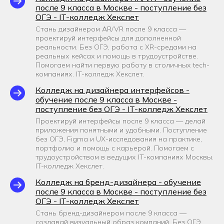
после 9 класса в Москве - поступление без
ОГЭ - IT-колледж Хекслет
Стань дизайнером AR/VR после 9 класса —
проектируй интерфейсы для дополненной
реальности. Без ОГЭ, работа с XR-средами на
реальных кейсах и помощь в трудоустройстве.
Помогаем найти первую работу в столичных tech-
компаниях. IT-колледж Хекслет.
Колледж на дизайнера интерфейсов -
обучение после 9 класса в Москве -
поступление без ОГЭ - IT-колледж Хекслет
Проектируй интерфейсы после 9 класса — делай
приложения понятными и удобными. Поступление
без ОГЭ, Figma и UX-исследования на практике,
портфолио и помощь с карьерой. Помогаем с
трудоустройством в ведущих IT-компаниях Москвы.
IT-колледж Хекслет.
Колледж на бренд-дизайнера - обучение
после 9 класса в Москве - поступление без
ОГЭ - IT-колледж Хекслет
Стань бренд-дизайнером после 9 класса —
создавай визуальный образ компаний. Без ОГЭ,