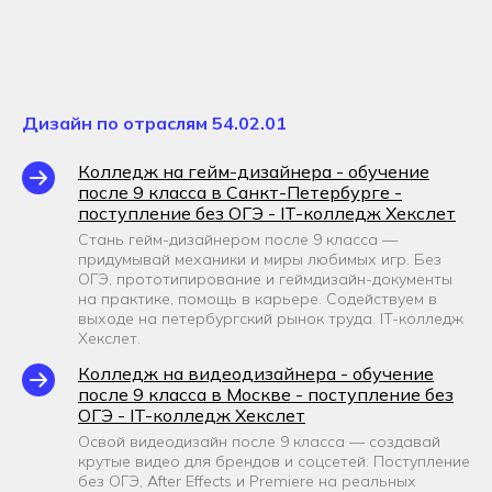
Д
изайн по отраслям 54.02.01
Колледж на гейм-дизайнера - обучение
после 9 класса в Санкт-Петербурге -
поступление без ОГЭ - IT-колледж Хекслет
Стань гейм-дизайнером после 9 класса —
придумывай механики и миры любимых игр. Без
ОГЭ, прототипирование и геймдизайн-документы
на практике, помощь в карьере. Содействуем в
выходе на петербургский рынок труда. IT-колледж
Хекслет.
Колледж на видеодизайнера - обучение
после 9 класса в Москве - поступление без
ОГЭ - IT-колледж Хекслет
Освой видеодизайн после 9 класса — создавай
крутые видео для брендов и соцсетей. Поступление
без ОГЭ, After Effects и Premiere на реальных