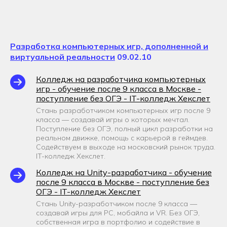
Разработка компьютерных игр, дополненной и
виртуальной реальности
09.02.10
Колледж на разработчика компьютерных
игр - обучение после 9 класса в Москве -
поступление без ОГЭ - IT-колледж Хекслет
Стань разработчиком компьютерных игр после 9
класса — создавай игры о которых мечтал.
Поступление без ОГЭ, полный цикл разработки на
реальном движке, помощь с карьерой в геймдев.
Содействуем в выходе на московский рынок труда.
IT-колледж Хекслет.
Колледж на Unity-разработчика - обучение
после 9 класса в Москве - поступление без
ОГЭ - IT-колледж Хекслет
Стань Unity-разработчиком после 9 класса —
создавай игры для PC, мобайла и VR. Без ОГЭ,
собственная игра в портфолио и содействие в