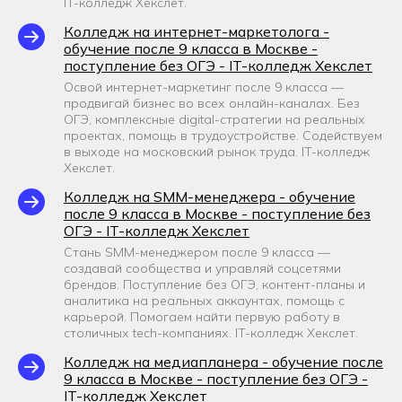
IT-колледж Хекслет.
Колледж на интернет-маркетолога -
обучение после 9 класса в Москве -
поступление без ОГЭ - IT-колледж Хекслет
Освой интернет-маркетинг после 9 класса —
продвигай бизнес во всех онлайн-каналах. Без
ОГЭ, комплексные digital-стратегии на реальных
проектах, помощь в трудоустройстве. Содействуем
в выходе на московский рынок труда. IT-колледж
Хекслет.
Колледж на SMM-менеджера - обучение
после 9 класса в Москве - поступление без
ОГЭ - IT-колледж Хекслет
Стань SMM-менеджером после 9 класса —
создавай сообщества и управляй соцсетями
брендов. Поступление без ОГЭ, контент-планы и
аналитика на реальных аккаунтах, помощь с
карьерой. Помогаем найти первую работу в
столичных tech-компаниях. IT-колледж Хекслет.
Колледж на медиапланера - обучение после
9 класса в Москве - поступление без ОГЭ -
IT-колледж Хекслет