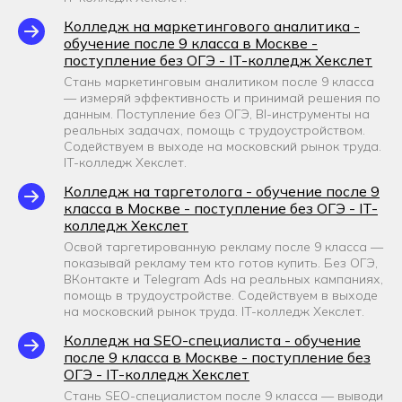
Колледж на маркетингового аналитика -
обучение после 9 класса в Москве -
поступление без ОГЭ - IT-колледж Хекслет
Стань маркетинговым аналитиком после 9 класса
— измеряй эффективность и принимай решения по
данным. Поступление без ОГЭ, BI-инструменты на
реальных задачах, помощь с трудоустройством.
Содействуем в выходе на московский рынок труда.
IT-колледж Хекслет.
Колледж на таргетолога - обучение после 9
класса в Москве - поступление без ОГЭ - IT-
колледж Хекслет
Освой таргетированную рекламу после 9 класса —
показывай рекламу тем кто готов купить. Без ОГЭ,
ВКонтакте и Telegram Ads на реальных кампаниях,
помощь в трудоустройстве. Содействуем в выходе
на московский рынок труда. IT-колледж Хекслет.
Колледж на SEO-специалиста - обучение
после 9 класса в Москве - поступление без
ОГЭ - IT-колледж Хекслет
Стань SEO-специалистом после 9 класса — выводи