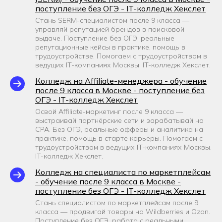
поступление без ОГЭ - IT-колледж Хекслет
Стань SERM-специалистом после 9 класса —
управляй репутацией брендов в поисковой
выдаче. Поступление без ОГЭ, реальные
репутационные кейсы в практике, помощь в
трудоустройстве. Помогаем с трудоустройством в
ведущих IT-компаниях Москвы. IT-колледж Хекслет.
Колледж на Affiliate-менеджера - обучение
после 9 класса в Москве - поступление без
ОГЭ - IT-колледж Хекслет
Освой Affiliate-маркетинг после 9 класса —
выстраивай партнёрские сети и зарабатывай на
CPA. Без ОГЭ, реальные офферы и аналитика на
практике, помощь в старте карьеры. Помогаем с
трудоустройством в ведущих IT-компаниях Москвы.
IT-колледж Хекслет.
Колледж на специалиста по маркетплейсам
- обучение после 9 класса в Москве -
поступление без ОГЭ - IT-колледж Хекслет
Стань специалистом по маркетплейсам после 9
класса — продвигай товары на Wildberries и Ozon.
Поступление без ОГЭ, работа с реальными