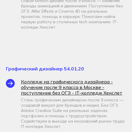
Освой Motion-дизайн после 9 класса — оживляй
бренды анимацией и движением. Поступление без
ОГЭ, After Effects и Cinema 4D на реальных
проектах, помощь в карьере. Помогаем найти
первую работу в столичных tech-компаниях. IT-
колледж Хекслет.
Графический дизайнер 54.01.20
Колледж на графического дизайнера -
обучение после 9 класса в Москве -
поступление без ОГЭ - IT-колледж Хекслет
Стань графическим дизайнером после 9 класса —
создавай визуал для брендов и медиа. Без ОГЭ,
Adobe Creative Suite на реальных задачах,
портфолио и помощь с трудоустройством.
Содействуем в выходе на московский рынок труда.
IT-колледж Хекслет.