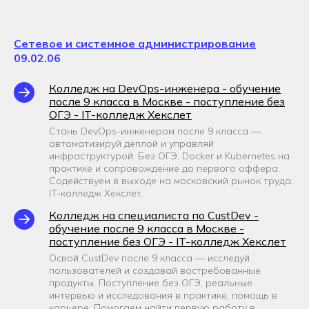
Сетевое и системное администрирование
09.02.06
Колледж на DevOps-инженера - обучение
после 9 класса в Москве - поступление без
ОГЭ - IT-колледж Хекслет
Стань DevOps-инженером после 9 класса —
автоматизируй деплой и управляй
инфраструктурой. Без ОГЭ, Docker и Kubernetes на
практике и сопровождение до первого оффера.
Содействуем в выходе на московский рынок труда.
IT-колледж Хекслет.
Колледж на специалиста по CustDev -
обучение после 9 класса в Москве -
поступление без ОГЭ - IT-колледж Хекслет
Освой CustDev после 9 класса — исследуй
пользователей и создавай востребованные
продукты. Поступление без ОГЭ, реальные
интервью и исследования в практике, помощь в
карьере. Помогаем найти первую работу в