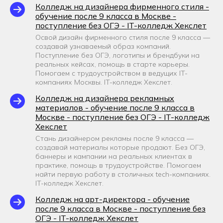
Колледж на дизайнера фирменного стиля -
обучение после 9 класса в Москве -
поступление без ОГЭ - IT-колледж Хекслет
Освой дизайн фирменного стиля после 9 класса —
создавай узнаваемый образ компаний.
Поступление без ОГЭ, логотипы и брендбуки на
реальных кейсах, помощь в старте карьеры.
Помогаем с трудоустройством в ведущих IT-
компаниях Москвы. IT-колледж Хекслет.
Колледж на дизайнера рекламных
материалов - обучение после 9 класса в
Москве - поступление без ОГЭ - IT-колледж
Хекслет
Стань дизайнером рекламы после 9 класса —
создавай материалы которые продают. Без ОГЭ,
баннеры и кампании на реальных клиентах в
практике, помощь в трудоустройстве. Помогаем
найти первую работу в столичных tech-компаниях.
IT-колледж Хекслет.
Колледж на арт-директора - обучение
после 9 класса в Москве - поступление без
ОГЭ - IT-колледж Хекслет