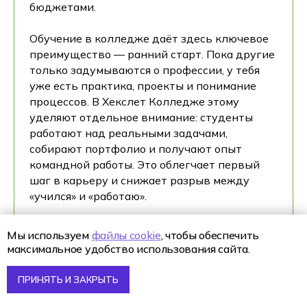
бюджетами.
Обучение в колледже даёт здесь ключевое
преимущество — ранний старт. Пока другие
только задумываются о профессии, у тебя
уже есть практика, проекты и понимание
процессов. В Хекслет Колледже этому
уделяют отдельное внимание: студенты
работают над реальными задачами,
собирают портфолио и получают опыт
командной работы. Это облегчает первый
шаг в карьеру и снижает разрыв между
«учился» и «работаю».
Со временем affiliate-менеджер может
Мы используем
файлы cookie
, чтобы обеспечить
вырасти и в смежные направления.
максимальное удобство использования сайта.
Например, перейти в интернет-маркетинг,
продуктовый менеджмент или открыть
ПРИНЯТЬ И ЗАКРЫТЬ
собственный проект. Навыки работы с
трафиком, рекламой и цифрами