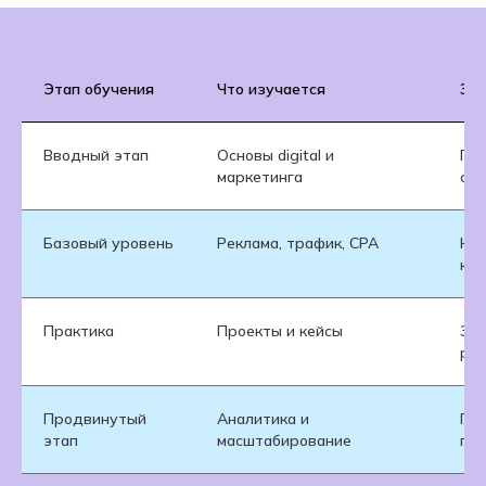
Этап обучения
Что изучается
Зач
Вводный этап
Основы digital и
Пон
маркетинга
ср
Базовый уровень
Реклама, трафик, CPA
Нау
кл
Практика
Проекты и кейсы
Зак
ре
Продвинутый
Аналитика и
Под
этап
масштабирование
пр