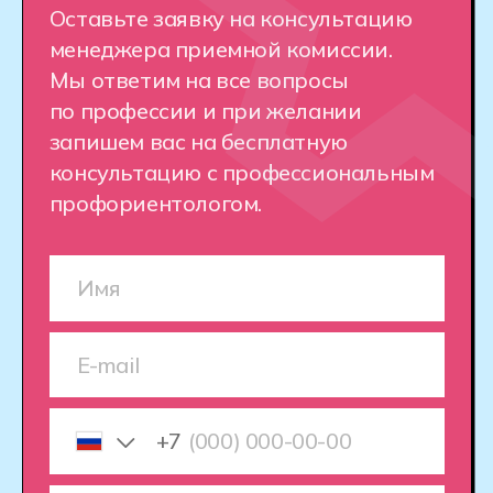
НАШИ КАМПУСЫ
Мы создали идеальные условия для
студентов: учебные корпуса
оборудованы передовой техникой,
удобными коворкингами, спортивными
и рекреационными зонами, а также
площадками для киберспортивных
тренировок.
Кампусы Хекслет Колледжа для