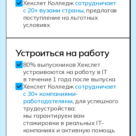
с профессиональными программами,
проектировать для разных
технологий печати, и будете учиться
на реальных промышленных
задачах.
Опытные преподаватели —
это
инженеры и дизайнеры. Наши
преподаватели — это молодые
специалисты с опытом работы
в области 3D-печати и аддитивных
технологий. Они всегда готовы
поделиться своими знаниями,
рассказать о реальных кейсах
и помочь вам решить любые
вопросы.
Сопровождение на всех этапах.