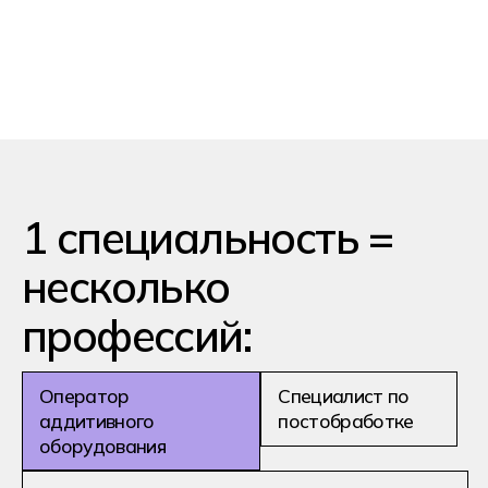
принтер перед печатью
Мониторить процесс печати
в реальном времени
Вынимать детали, удалять
лишний материал и проводить
первичную очистку