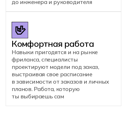
Специалист готовит модели
к печати, выбирает материал,
заправляет принтер, запускает
процесс и следит, чтобы деталь
печаталась правильно. После
готовности он вынимает изделие
и проводит первичную очистку.
Примеры задач:
Конвертировать 3D-модель
в управляющую программу
(слайсинг)
Заправлять материалы:
пластик, смолу, порошок
Калибровать и настраивать