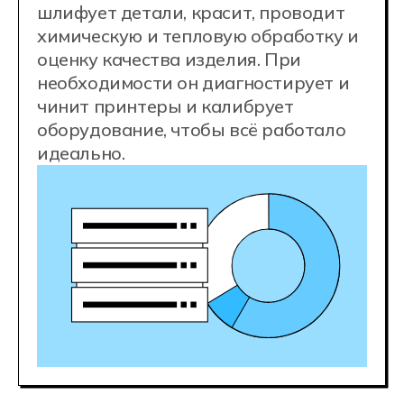
Конкурентные
зарплаты
начинающий
70 000 ₽
специалист
специалист
140 000 ₽
с опытом
200 000+ ₽
ведущий специалист
Хорошие специалисты быстро
растут в цене. Стать middle-
специалистом и зарабатывать 140
000 р./мес. вы сможете уже через 1−2