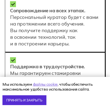
преподаватели
Сопровождают
персональные
кураторы
Персональный куратор — это
профессиональный наставник
Мы используем
файлы cookie
, чтобы обеспечить
с педагогическим образованием, которые
максимальное удобство использования сайта.
следит за мотивацией студента,
помогает ему в решении любых вопросов,
а еще — не дает заскучать ;-)
ПРИНЯТЬ И ЗАКРЫТЬ