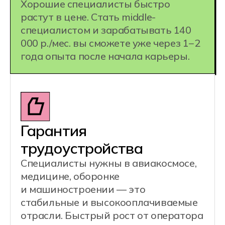
профессий:
Оператор
Специалист по
аддитивного
постобработке
оборудования
Сервисный техник аддитивного оборудования
Разработчик 3D-моделей / CAD-моделист