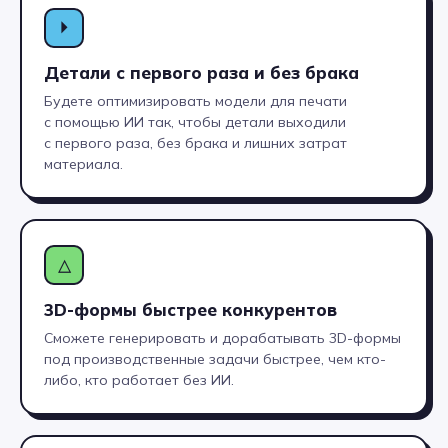
Поступить в ВУЗ
⏵
Без ЕГЭ по внутренним
экзаменам
Детали с первого раза и без брака
На сокращенную программу
обучения с перезачетом части
Будете оптимизировать модели для печати
дисциплин
с помощью ИИ так, чтобы детали выходили
Хекслет Колледж
сотрудничает
с первого раза, без брака и лишних затрат
с 20+ вузами страны
, предлагая
материала.
поступление на льготных
условиях
△
Устроиться на работу
80% выпускников Хекслет
3D-формы быстрее конкурентов
устраиваются на работу в IT
Сможете генерировать и дорабатывать 3D-формы
в течение 1 года после выпуска
Хекслет Колледж
сотрудничает
под производственные задачи быстрее, чем кто-
с 30+ компаниями-
либо, кто работает без ИИ.
работодателями
, для успешного
трудоустройства:
мы гарантируем вам