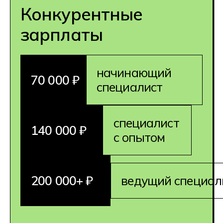
фриланса, специалисты
проектируют модели под заказ,
выстраивая свое расписание
в зависимости от заказов и личных
планов. Работа, которую
ты выбираешь сам
1 специальность =
несколько