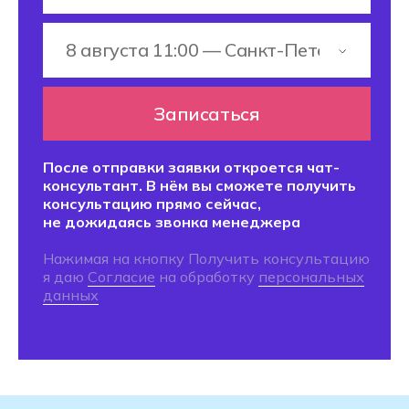
консультант. В нём вы сможете получить
консультацию прямо сейчас,
не дожидаясь звонка менеджера.
Нажимая на кнопку Получить консультацию
я даю
Согласие
на обработку
персональных
данных
Как устроен Хекслет
Колледж
Хекслет Колледж — это место, где
начинают свой путь к успеху будущие
профессионалы в области аддитивных