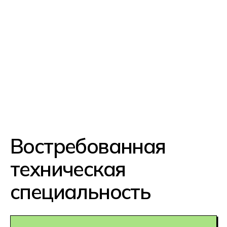
года опыта после начала карьеры.
Гарантия
трудоустройства
Специалисты нужны в авиакосмосе,
медицине, оборонке
и машиностроении — это
стабильные и высокооплачиваемые
отрасли. Быстрый рост от оператора
до инженера и руководителя
Комфортная работа
Навыки пригодятся и на рынке