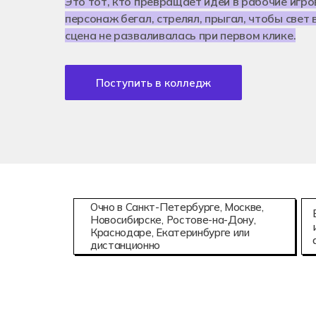
Это тот, кто превращает идеи в рабочие игр
Аддитивны
08.02.15
персонаж бегал, стрелял, прыгал, чтобы свет 
Информаци
сцена не разваливалась при первом клике.
Поступить в колледж
Очно в Санкт-Петербурге, Москве,
Новосибирске, Ростове-на-Дону,
Краснодаре, Екатеринбурге или
дистанционно