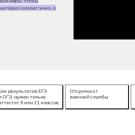
овые миры: чтобы
е технологии (3D-печать)
Мехатроника и
25.02.08
выглядел реалистично, а
онное моделирование в строительстве
Летная эксплу
Без результатов ЕГЭ
Отсрочка от
и ОГЭ, нужен только
военной службы
аттестат 9 или 11 классов