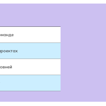
оманде
проектах
ровней
у