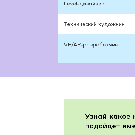
Level-дизайнер
Технический художник
VR/AR-разработчик
Узнай какое
подойдет име