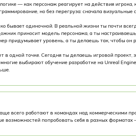
огике — как персонаж реагирует на действия игрока, ка
граммирование, но без перегруза: сначала визуальные с
дко бывает одиночной. В реальной жизни ты почти всег
ожник приносит модель персонажа, а ты настраиваешь,
ер придумывает уровень, а ты делаешь так, чтобы он р
ает в одной точке. Сегодня ты делаешь игровой проект
многие выбирают обучение разработке на Unreal Engine 
ьше.
чаще всего работают в командах над коммерческими пр
ьше возможностей попробовать себя в разных форматах —