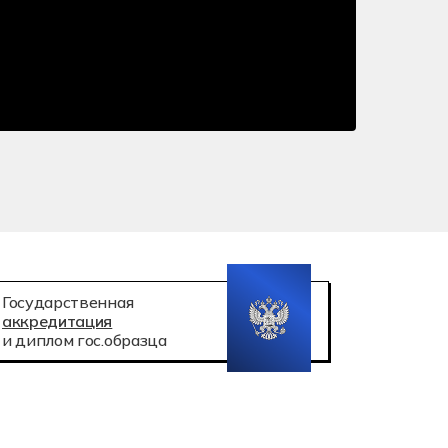
 робототехника
атация беспилотных авиационных систем
Государственная
аккредитация
и диплом гос.образца