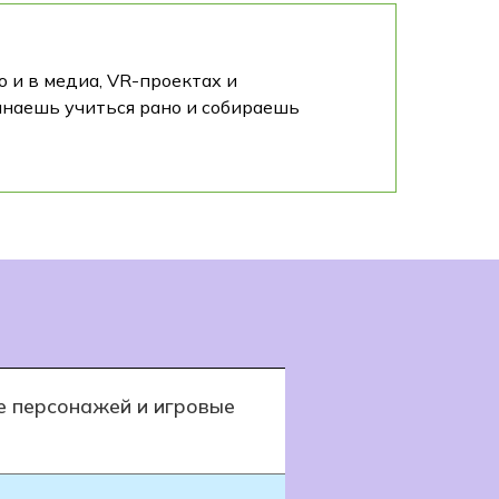
о и в медиа, VR-проектах и
инаешь учиться рано и собираешь
е персонажей и игровые