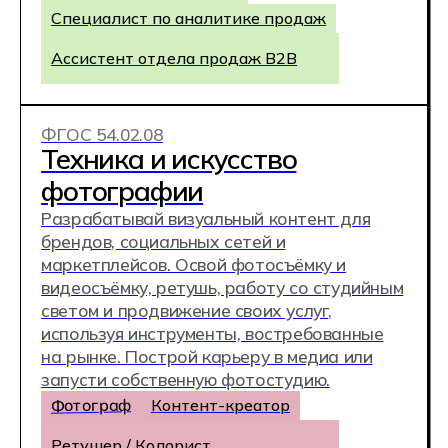
Техник по автоматизации BIM-процессов
Техник по BIM-моделированию
Ближайший день
открытых дверей
Приходите на день открытых
дверей в Хекслет Колледж, чтобы
выбрать будущую специальность,
познакомиться с преподавателями и
кураторами, увидеть наши
лаборатории, коворкинги,
киберполигоны - и просто классно
провести время ;-)