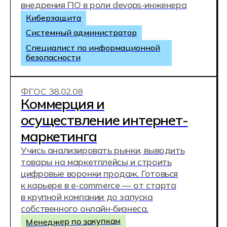
аналитические отчёты для решения
реальных задач. За 3 года освоишь
полный профессиональный цикл
оператора БПЛА — от вылета до готового
проекта.
Оператор БПЛА
Инженер-оператор БАС
Специалист по дрон-картографии
ФГОС 08.02.15
Информационное
моделирование
в строительстве
Проектируй здания, создавай 3D-модели и
подготавливай их к строительству.
Участвуй в дальнейшем сопровождении
объектов и повышай эффективность их
эксплуатации.
Это современная профессия на стыке
строительства и IT.
BIM-проектировщик