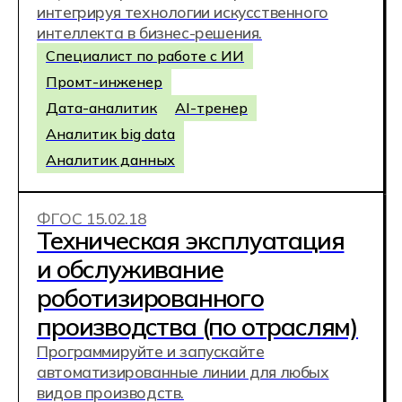
Фотограф
Контент-креатор
Ретушер / Колорист
Видеограф / Монтажёр
ФГОС 15.02.09
Аддитивные технологии
(3D-печать)
Ты изучишь 3D-моделирование, научишься
работать с промышленными 3D-
принтерами и выполнять финишную
обработку изделий. Это профессия на
стыке инженерии и передовых технологий
— от создания прототипов и запчастей до
разработки решений для медицины и
промышленности.
Оператор аддитивного оборудования
Специалист по постобработке
Сервисный техник аддитивного
оборудования