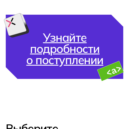
ФГОС 09.02.11
Разработка и управление
программным обеспечением
Создавай программы, разрабатывай сайты
и приложения на Python и JavaScript,
проверяй их работу и доводи проекты до
полноценного релиза. Осваивай работу с
задачами, кодом и алгоритмами так, как
это происходит в настоящих IT-командах.
Backend-разработчик
DevOps-инженер
QA Automation Engineer
Инженер по интеграции
и поддержке ПО
Программист
ФГОС 09.02.06
Сетевое и системное
администрирование