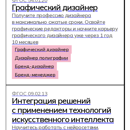
Учись анализировать рынки, выводить
товары на маркетплейсы и строить
цифровые воронки продаж. Готовься
к карьере в e‑commerce — от старта
в крупной компании до запуска
собственного онлайн‑бизнеса.
Менеджер по закупкам
Специалист по аналитике продаж
Ассистент отдела продаж B2B
ФГОС 54.02.08
Техника и искусство
фотографии
Разрабатывай визуальный контент для
брендов, социальных сетей и
маркетплейсов. Освой фотосъёмку и
видеосъёмку, ретушь, работу со студийным
светом и продвижение своих услуг,
используя инструменты, востребованные
на рынке. Построй карьеру в медиа или
запусти собственную фотостудию.