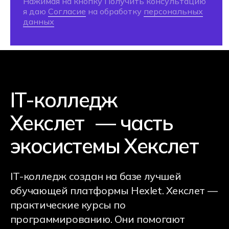
средняя оценка
колледжа
Яндекс
4,9
2гис
4,9
Zoon
4,8
95%
студентов отмечают, что
поступление в Хекслет Колледж