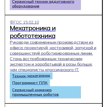
IT-колледж
Хекслет — часть
экосистемы Хекслет
IT-колледж создан на базе лучшей
обучающей платформы Hexlet. Хекслет —
практические курсы по
программированию. Они помогают
новичкам стать профессиональными
программистами, а опытным
разработчикам получать новые знания и
расти профессионально. Выпускники
Hexlet работают в топовых компаниях.