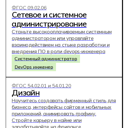
Специалист по управлению командами
и развитию бизнеса
Фиджитал-спортсмен
ФГОС 09.02.10
Разработка компьютерных
игр, дополненной
и виртуальной реальности
Получите сразу несколько профессий: от
программирования до дизайна в рамках
одного обучения. Самая интересная и
творческая IT-профессия для тех, кто
влюблен в игры
UX/UI дизайнер
3D/Motion-дизайнер
Разработчик компьютерных игр
AR|/VR разработчик