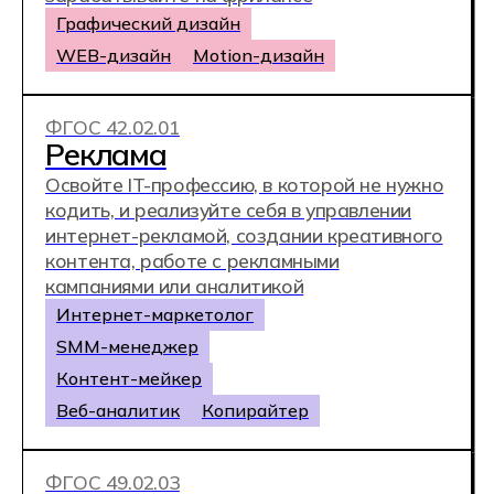
ФГОС 54.01.20
Графический дизайнер
Получите профессию дизайнера
в максимально сжатые сроки. Освойте
графические редакторы и начните карьеру
графического дизайнера уже через 1 год
10 месяцев
Графический дизайнер
Дизайнер полиграфии
Бренд-дизайнер
Бренд-менеджер
ФГОС 09.02.13
Интеграция решений
с применением технологий
искусственного интеллекта
Научитесь работать с нейросетями,
интегрируя технологии искусственного
интеллекта в бизнес-решения.
Специалист по работе с ИИ