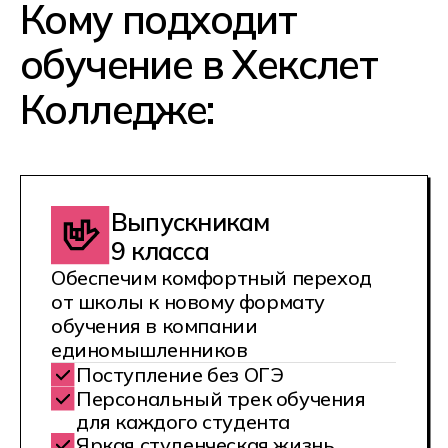
Яркая студенческая жизнь
Возможность поступления в ВУЗ
на льготных условиях
Выпускникам
11 класса
Обучим IT-специальности с нуля,
поможем собрать портфолио
и сделать первые шаги
в профессии
Поступление без ЕГЭ
Возможность зарабатывать
уже во время обучения
Самый быстрый вход в IT
Преподаватели и наставники —
действующие IT-специалисты
Тем, кто хочет
совмещать обучение