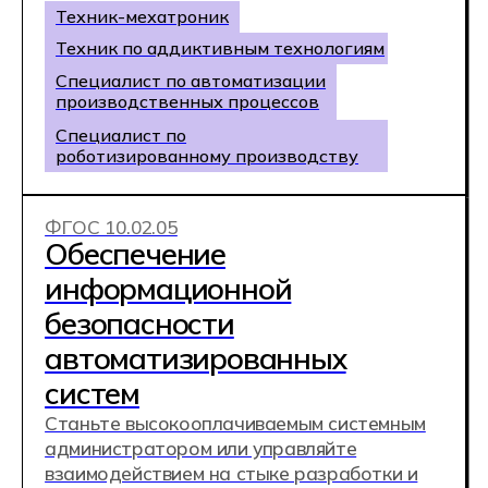
ФГОС 15.02.10
Мехатроника и
робототехника
Руководи современным производством из
офиса: проектируй, настраивай, запускай и
совершенствуй роботизированные линии.
Стань востребованным техническим
экспертом и зарабатывай в разы больше,
чем специалисты классического IT.
Техник-мехатроник
Программист ПЛК
Сервисный инженер
промышленных роботов
ФГОС 25.02.08
Летная эксплуатация
беспилотных авиационных
систем
Полёты, аэрофотосъёмка и обработка
данных: создавай карты, 3D-модели и