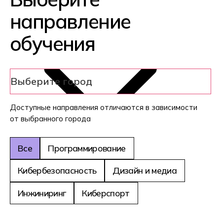
Станьте высокооплачиваемым системным
администратором или управляйте
взаимодействием на стыке разработки и
внедрения ПО в роли devops-инженера
Системный администратор
DevOps инженер
ФГОС 54.02.01 и 54.01.20
Дизайн
Научитесь создавать фирменный стиль для
бизнеса, интерфейсы сайтов и мобильных
приложений, анимировать графику.
Стройте карьеру в найме или
зарабатывайте на фрилансе
Графический дизайн
WEB-дизайн
Motion-дизайн
ФГОС 42.02.01
Реклама
Освойте IT-профессию, в которой не нужно
кодить, и реализуйте себя в управлении