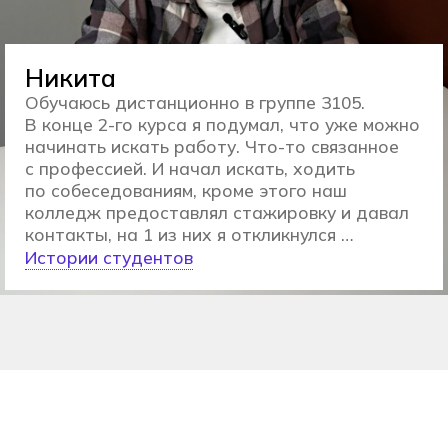
Кому подходит
обучение в Хекслет
Колледже:
Выпускникам
9 класса
Обеспечим комфортный переход
от школы к новому формату
обучения в компании
единомышленников
Поступление без ОГЭ
Персональный трек обучения
для каждого студента