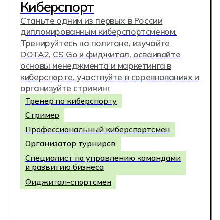
Промт-инженер
Дата-аналитик
AI-тренер
Аналитик big data
Аналитик данных
ФГОС 15.02.18
Техническая эксплуатация
и обслуживание
роботизированного
производства (по отраслям)
Программируйте и запускайте
автоматизированные линии для любых
видов производств.
Техник-мехатроник
Техник по аддиктивным технологиям
Специалист по автоматизации
производственных процессов
Специалист по
роботизированному производству