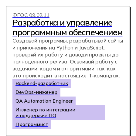
интернет-рекламой, создании креативного
контента, работе с рекламными
кампаниями или аналитикой
Интернет-маркетолог
SMM-менеджер
Контент-мейкер
Веб-аналитик
Копирайтер
ФГОС 49.02.03
Киберспорт
Станьте одним из первых в России
дипломированным киберспортсменом.
Тренируйтесь на полигоне, изучайте
DOTA2, CS Go и фиджитал, осваивайте
основы менеджмента и маркетинга в
киберспорте, участвуйте в соревнованиях и
организуйте стриминг
Тренер по киберспорту
Стример
Профессиональный киберспортсмен
Организатор турниров