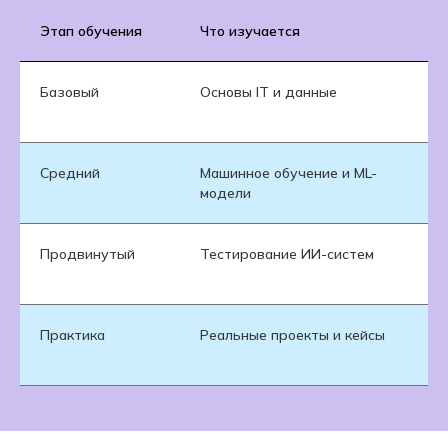
Этап обучения
Что изучается
За
Базовый
Основы IT и данные
По
мо
Средний
Машинное обучение и ML-
Ра
модели
И
Продвинутый
Тестирование ИИ-систем
На
не
Практика
Реальные проекты и кейсы
Фо
оп