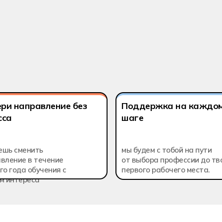
25.02.08
онное моделирование в строительстве
Летная эксплу
ри направление без
Поддержка на каждо
сса
шаге
ешь сменить
мы будем с тобой на пути
вление в течение
от выбора профессии до тв
го года обучения с
первого рабочего места.
м интереса