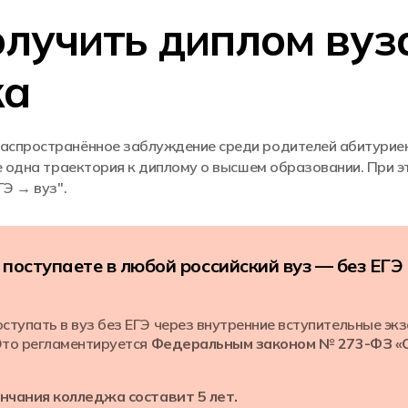
олучить диплом вуз
жа
аспространённое заблуждение среди родителей абитурие
е одна траектория к диплому о высшем образовании. При 
ГЭ → вуз".
 поступаете в любой российский вуз — без ЕГЭ
тупать в вуз без ЕГЭ через внутренние вступительные эк
 Это регламентируется
Федеральным законом № 273-ФЗ «О
ончания колледжа составит 5 лет.