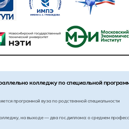
параллельно колледжу по специальной програм
няется программой вуза по родственной специальности
колледжу, на выходе — два гос.диплома: о среднем профес