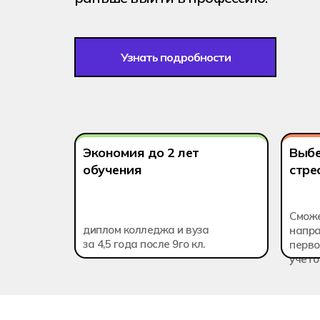
08.02.15
Информаци
Узнать подробности
Экономия до 2 лет
Выбе
обучения
стре
Смож
диплом колледжа и вуза
напра
за 4,5 года после 9го кл.
перво
учето