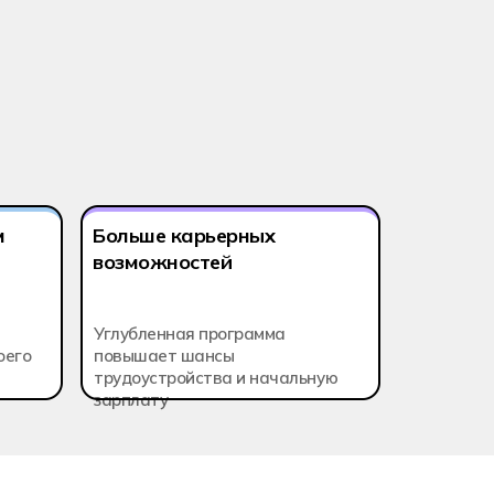
атация беспилотных авиационных систем
м
Больше карьерных
возможностей
Углубленная программа
оего
повышает шансы
трудоустройства и начальную
зарплату