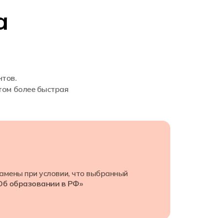
а
нтов.
этом более быстрая
замены при условии, что выбранный
б образовании в РФ»