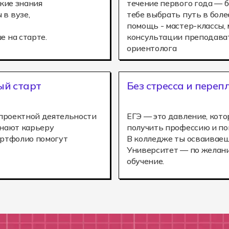
ские знания
течение первого года — б
в вузе,
тебе выбрать путь в боле
помощь - мастер-классы,
е на старте.
консультации преподават
ориентолога
ый старт
Без стресса и переп
 проектной деятельности
ЕГЭ — это давление, кото
инают карьеру
получить профессию и поп
ортфолио помогут
В колледже ты осваиваеш
Университет — по желани
обучение.