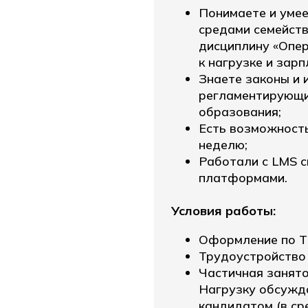
Понимаете и уме
средами семейств
дисциплину «Опер
к нагрузке и зарп
Знаете законы и 
регламентирующи
образования;
Есть возможность
неделю;
Работали с LMS 
платформами.
Условия работы:
Оформление по Т
Трудоустройство 
Частичная занятос
Нагрузку обсужд
кандидатом (в ср