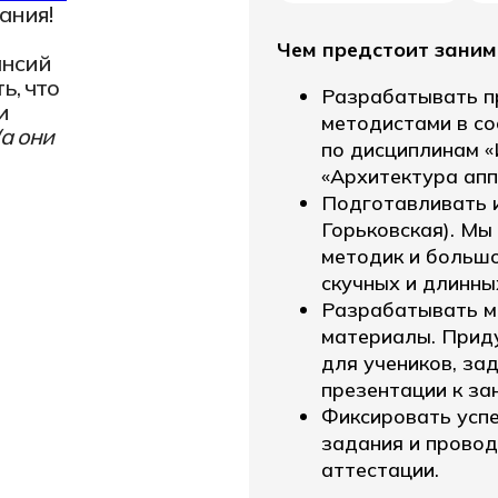
ания!
25.02.08
онное моделирование в строительстве
Летная эксплу
Чем предстоит заним
ансий
ь, что
Разрабатывать п
и
методистами в с
(а они
по дисциплинам 
«Архитектура апп
Подготавливать и
Горьковская). Мы
методик и большо
скучных и длинны
Разрабатывать м
материалы. Прид
для учеников, зад
презентации к зан
Фиксировать успе
задания и провод
аттестации.