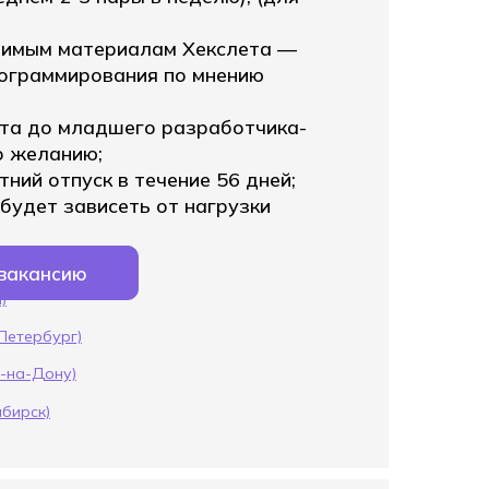
)
димым материалам Хекслета —
ограммирования по мнению
та до младшего разработчика-
о желанию;
ний отпуск в течение 56 дней;
будет зависеть от нагрузки
 вакансию
)
-Петербург)
в-на-Дону)
ибирск)