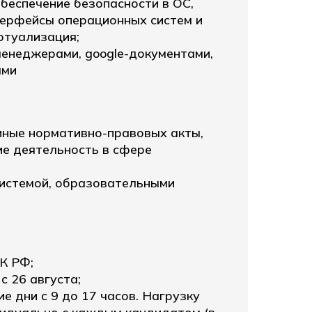
обеспечение безопасности в ОС,
терфейсы операционных систем и
ртуализация;
менеджерами, google-документами,
ами
иные нормативно-правовых акты,
е деятельность в сфере
системой, образовательными
К РФ;
с 26 августа;
е дни с 9 до 17 часов. Нагрузку