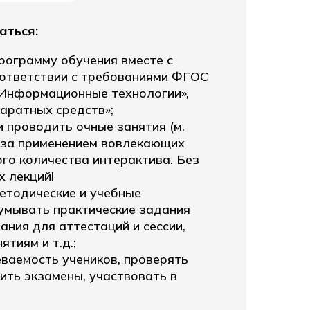
атация беспилотных авиационных систем
аться:
рограмму обучения вместе с
оответствии с требованиями ФГОС
«Информационные технологии»,
аратных средств»;
 проводить очные занятия (м.
 за применением вовлекающих
го количества интерактива. Без
х лекций!
етодические и учебные
умывать практические задания
ания для аттестаций и сессии,
ятиям и т.д.;
ваемость учеников, проверять
ить экзамены, участвовать в