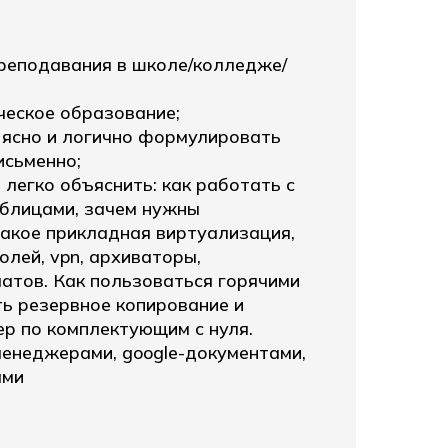
преподавания в школе/колледже/
ческое образование;
 ясно и логично формулировать
исьменно;
 легко объяснить: как работать с
аблицами, зачем нужны
такое прикладная виртуализация,
лей, vpn, архиваторы,
атов. Как пользоваться горячими
ь резервное копирование и
р по комплектующим с нуля.
менеджерами, google-документами,
ами