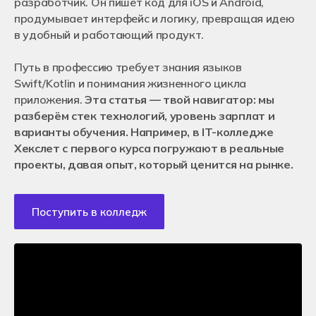
разработчик. Он пишет код для iOS и Android,
Сведения об организации
Кураторы и преподаватели
Оставить заявку
продумывает интерфейс и логику, превращая идею
Для работодателей
Отзывы студентов
Нужна помощь в выборе специальности
в удобный и работающий продукт.
Франчайзинг
Как помочь колледжу Хекслет?
Контакты
Вакансии в Хекслет Колледж
Путь в профессию требует знания языков
Москва
Новосибирск
Подача документов
Истории успехов студентов
Swift/Kotlin и понимания жизненного цикла
Санкт-Петербург
Очное обучение после 9-го класса
приложения.
Эта статья — твой навигатор: мы
Екатеринбург
Очное обучение после 11-го класса
Краснодар
Дистанционное обучение
разберём стек технологий, уровень зарплат и
Ростов-на-Дону
Чат для абитуриентов
варианты обучения. Например, в IT-колледже
Алматы, Казахстан
Энциклопедия поступления
Хекслет с первого курса погружают в реальные
Онлайн обучение
Перевод из другого колледжа
проекты, давая опыт, который ценится на рынке.
+7 (800) 222-75-46
Поступление в ВУЗ после колледжа
priem@hexly.ru
Поступить в колледж
Подать заявку