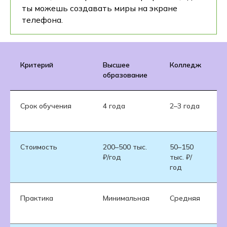
ты можешь создавать миры на экране
телефона.
Критерий
Высшее
Колледж
К
образование
Срок обучения
4 года
2–3 года
6
м
Стоимость
200–500 тыс.
50–150
8
₽/год
тыс. ₽/
т
год
Практика
Минимальная
Средняя
В