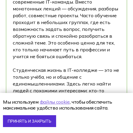
современные IT-команды. Вместо
монотонных лекций — обсуждения, разборы
работ, совместные проекты. Часто обучение
проходит в небольших группах, где есть
возможность задать вопрос, получить
обратную связь и спокойно разобраться в
сложной теме. Это особенно ценно для тех,
кто только начинает путь в профессии и
учится не бояться ошибаться.
Студенческая жизнь в IT-колледже — это не
только учёба, но и общение с
единомышленниками. Здесь легко найти
людей с похожими интересами: кто-то
увлекается дизайном, кто-то вебом, кто-то
Мы используем
файлы cookie
, чтобы обеспечить
только присматривается к IT и пробует
максимальное удобство использования сайта.
разные направления. Такое окружение
помогает быстрее определиться, какую
ПРИНЯТЬ И ЗАКРЫТЬ
специальность ты действительно хочешь
развивать дальше.