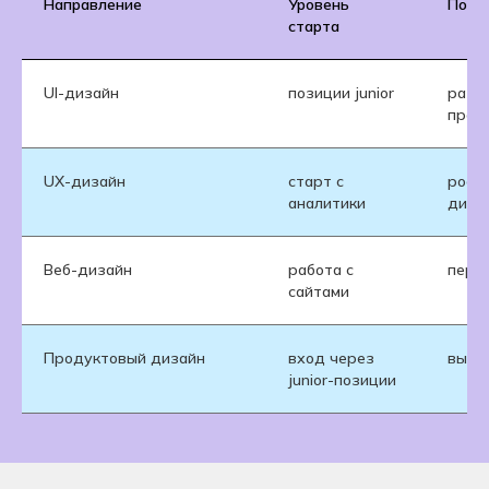
Направление
Уровень
Поте
старта
UI-дизайн
позиции junior
разви
прод
UX-дизайн
старт с
рост
аналитики
диза
Веб-дизайн
работа с
пере
сайтами
Продуктовый дизайн
вход через
высок
junior-позиции