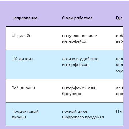
Направление
С чем работает
Где п
UI-дизайн
визуальная часть
мобил
интерфейса
веб-с
UX-дизайн
логика и удобство
польз
интерфейсов
онлай
серви
Веб-дизайн
интерфейсы для
лендин
браузера
проду
Продуктовый
полный цикл
IT-про
дизайн
цифрового продукта