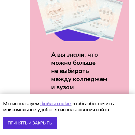
А вы знали, что
можно больше
не выбирать
между колледжем
и вузом
и получить два
диплома
Мы используем
файлы cookie
, чтобы обеспечить
максимальное удобство использования сайта.
одновременно?
Узнайте больше о
ПРИНЯТЬ И ЗАКРЫТЬ
программе