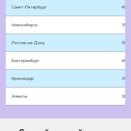
Санкт-Петербург
45 0
Новосибирск
35 0
Ростов-на-Дону
30 0
Екатеринбург
40 0
Краснодар
35 0
Алматы
180 