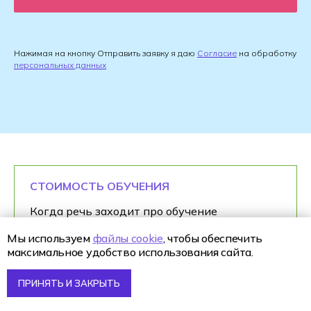
Нажимая на кнопку Отправить заявку я даю
Согласие
на обработку
персональных данных
СТОИМОСТЬ ОБУЧЕНИЯ
Когда речь заходит про обучение
художника по окружению в колледже,
Мы используем
файлы cookie
, чтобы обеспечить
вопрос стоимости встаёт почти у всех. Это
максимальное удобство использования сайта.
нормально: ты выбираешь не просто учёбу, а
старт профессии. Важно сразу правильно
ПРИНЯТЬ И ЗАКРЫТЬ
расставить акценты — платить ты здесь не
«за корочку», а за навыки, опыт и вход в