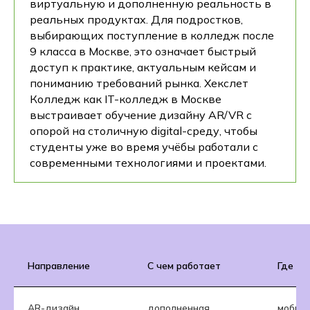
виртуальную и дополненную реальность в
реальных продуктах. Для подростков,
выбирающих поступление в колледж после
9 класса в Москве, это означает быстрый
доступ к практике, актуальным кейсам и
пониманию требований рынка. Хекслет
Колледж как IT-колледж в Москве
выстраивает обучение дизайну AR/VR с
опорой на столичную digital-среду, чтобы
студенты уже во время учёбы работали с
современными технологиями и проектами.
Направление
С чем работает
Где пр
AR-дизайн
дополненная
мобил