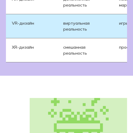
реальность
маркет
VR-дизайн
виртуальная
игры, 
реальность
XR-дизайн
смешанная
проект
реальность