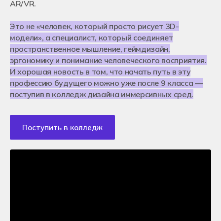
Сведения об организации
AR/VR.
Кураторы и преподаватели
Оставить заявку
Для работодателей
Отзывы студентов
Нужна помощь в выборе специальности
Франчайзинг
Как помочь колледжу Хекслет?
Это не «человек, который просто рисует 3D-
Контакты
модели», а специалист, который соединяет
Вакансии в Хекслет Колледж
пространственное мышление, геймдизайн,
Москва
Новосибирск
Подача документов
Истории успехов студентов
эргономику и понимание человеческого восприятия.
Санкт-Петербург
Очное обучение после 9-го класса
И хорошая новость в том, что начать путь в эту
Екатеринбург
Очное обучение после 11-го класса
Краснодар
Дистанционное обучение
профессию будущего можно уже после 9 класса —
Ростов-на-Дону
Чат для абитуриентов
поступив в колледж дизайна иммерсивных сред.
Алматы, Казахстан
Энциклопедия поступления
Онлайн обучение
Перевод из другого колледжа
+7 (800) 222-75-46
Поступление в ВУЗ после колледжа
Поступить в колледж
priem@hexly.ru
Подать заявку