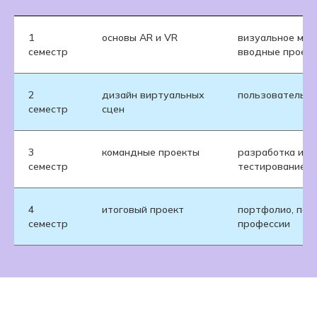
1
основы AR и VR
визуальное мыш
семестр
вводные проек
2
дизайн виртуальных
пользовательск
семестр
сцен
3
командные проекты
разработка инт
семестр
тестирование
4
итоговый проект
портфолио, подг
семестр
профессии