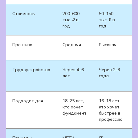
Стоимость
200–600
50–150
8
тыс. ₽ в
тыс. ₽ в
т
год
год
Практика
Средняя
Высокая
В
Трудоустройство
Через 4–6
Через 2–3
П
лет
года
о
к
Подходит для
18–25 лет,
16–18 лет,
2
кто хочет
кто хочет
с
фундамент
быстрее в
п
профессию