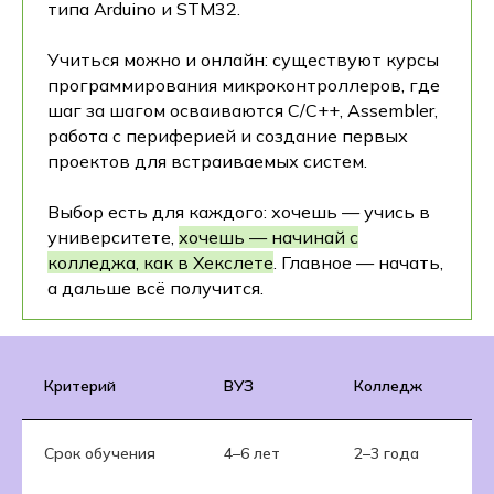
типа Arduino и STM32.
Учиться можно и онлайн: существуют курсы
программирования микроконтроллеров, где
шаг за шагом осваиваются C/C++, Assembler,
работа с периферией и создание первых
проектов для встраиваемых систем.
Выбор есть для каждого: хочешь — учись в
университете,
хочешь — начинай с
колледжа, как в Хекслете
. Главное — начать,
а дальше всё получится.
Критерий
ВУЗ
Колледж
К
Срок обучения
4–6 лет
2–3 года
6
м