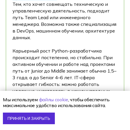
Тем, кто хочет совмещать техническую и
управленческую деятельность, подходит
путь Team Lead или инженерного
менеджера. Возможна также специализация
в DevOps, машинном обучении, архитектуре
данных.
Карьерный рост Python-разработчика
происходит постепенно, но стабильно. При
активном обучении и работе над проектами
путь от Junior до Middle занимает обычно 1,5–
3 года, а до Senior 4–6 лет. IT-сфера
открывает гибкость: можно работать
удаленно, участвовать в международных
проектах и менять направления внутри
Мы используем
файлы cookie
, чтобы обеспечить
профессии.
максимальное удобство использования сайта.
ПРИНЯТЬ И ЗАКРЫТЬ
СКОЛЬКО ПОЛУЧАЕТ PYTHON-