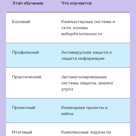
Этап обучения
Что изучается
З
Базовый
Компьютерные системы и
П
сети, основы
ц
кибербезопасности
Профильный
Антивирусная защита и
О
защита информации
и
Практический
Автоматизированные
Р
системы защиты, анализ
с
угроз
Проектный
Командные проекты и
П
кейсы
р
Итоговый
Комплексные задачи по
З