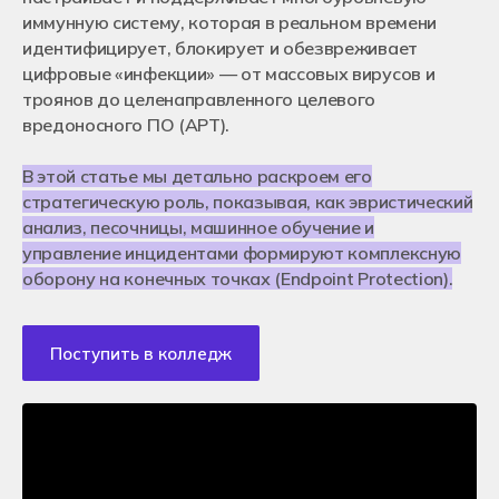
Кураторы и преподаватели
Оставить заявку
иммунную систему, которая в реальном времени
Отзывы студентов
Нужна помощь в выборе специальности
Для работодателей
Как помочь колледжу Хекслет?
идентифицирует, блокирует и обезвреживает
Франчайзинг
Контакты
цифровые «инфекции» — от массовых вирусов и
Вакансии в Хекслет Колледж
Москва
троянов до целенаправленного целевого
Истории успехов студентов
Новосибирск
Подача документов
вредоносного ПО (APT).
Санкт-Петербург
Очное обучение после 9-го класса
Екатеринбург
Очное обучение после 11-го класса
Краснодар
Дистанционное обучение
В этой статье мы детально раскроем его
Ростов-на-Дону
Чат для абитуриентов
Алматы, Казахстан
стратегическую роль, показывая, как эвристический
Энциклопедия поступления
Онлайн обучение
анализ, песочницы, машинное обучение и
Перевод из другого колледжа
+7 (800) 222-75-46
управление инцидентами формируют комплексную
Поступление в ВУЗ после колледжа
priem@hexly.ru
оборону на конечных точках (Endpoint Protection).
Подать заявку
Поступить в колледж