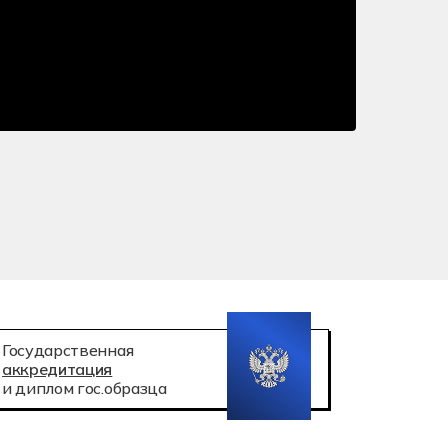
 робототехника
атация беспилотных авиационных систем
Государственная
аккредитация
и диплом гос.образца