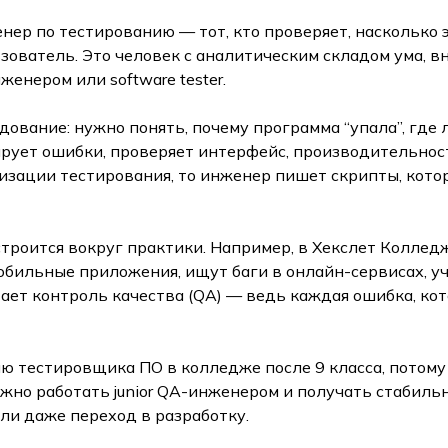
нер по тестированию — тот, кто проверяет, насколько э
ьзователь. Это человек с аналитическим складом ума, 
женером или software tester.
вание: нужно понять, почему программа “упала”, где л
ирует ошибки, проверяет интерфейс, производительнос
тизации тестирования, то инженер пишет скрипты, кот
троится вокруг практики. Например, в Хекслет Колледж
обильные приложения, ищут баги в онлайн-сервисах, у
тает контроль качества (QA) — ведь каждая ошибка, ко
тестировщика ПО в колледже после 9 класса, потому чт
жно работать junior QA-инженером и получать стабильн
или даже переход в разработку.