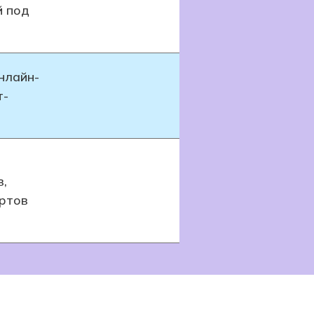
й под
нлайн-
т-
в,
ртов