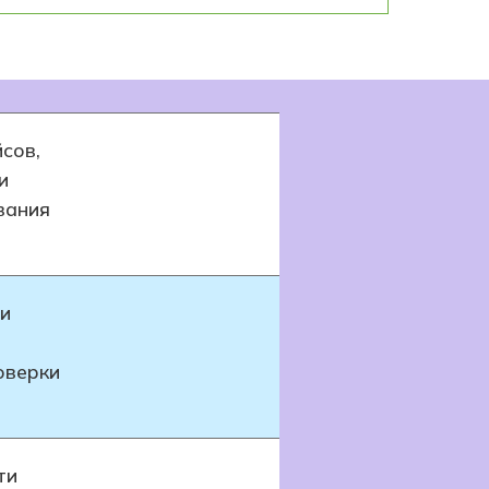
сов,
и
вания
 и
оверки
ти