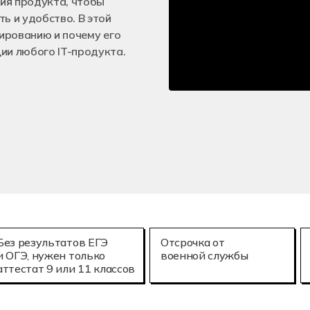
ия продукта, чтобы
е технологии (3D-печать)
Мехатроника и
25.02.08
ь и удобство. В этой
онное моделирование в строительстве
Летная эксплу
тированию и почему его
ии любого IT-продукта.
Без результатов ЕГЭ
Отсрочка от
и ОГЭ, нужен только
военной службы
аттестат 9 или 11 классов