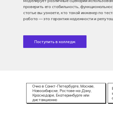
моделирует различные сценарии использован
Аддитивны
08.02.15
проверить его стабильность, функциональност
Информаци
статье вы узнаете, кто такой инженер по тес
работа — это гарантия надежности и репутац
Поступить в колледж
Очно в Санкт-Петербурге, Москве,
Новосибирске, Ростове-на-Дону,
Краснодаре, Екатеринбурге или
дистанционно