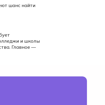
еют шанс найти
.
бует
Колледжи и школы
тва. Главное —