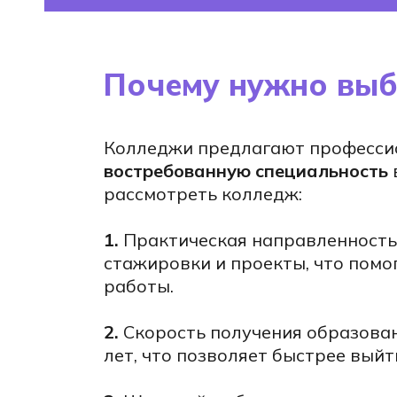
е
и
Почему нужно выб
Колледжи предлагают профессио
ПИТЬ
востребованную специальность
и
рассмотреть колледж:
о
1.
Практическая направленность:
кслет
стажировки и проекты, что помо
работы.
2.
Скорость получения образован
лет, что позволяет быстрее выйт
1