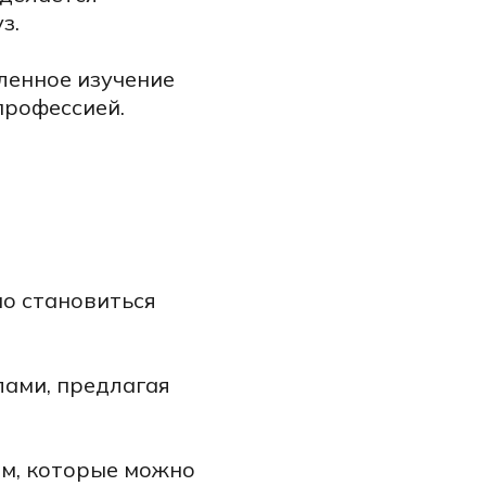
з.
ленное изучение
профессией.
но становиться
лами, предлагая
м, которые можно