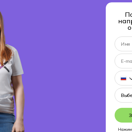
П
нап
о
З
Нажима