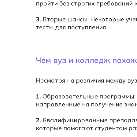
пройти без строгих требований к
ю
3.
Вторые шансы: Некоторые уче
тесты для поступления.
тов
е
Чем вуз и колледж похож
и и
е,
Несмотря на различия между вуз
оду
1.
Образовательные программы: 
направленные на получение знан
2.
Квалифицированные преподава
которые помогают студентам раз