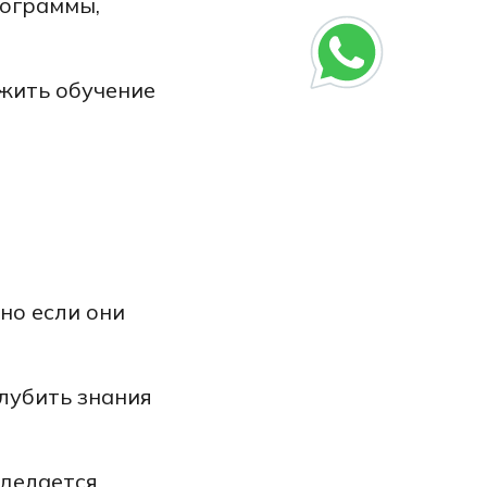
рограммы,
жить обучение
но если они
лубить знания
 делается