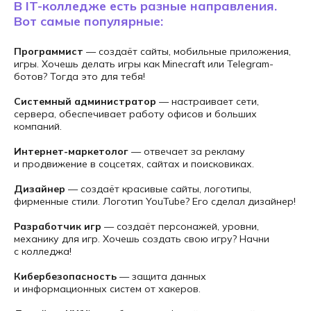
В IT-колледже есть разные направления.
Вот самые популярные:
Программист
— создаёт сайты, мобильные приложения,
игры. Хочешь делать игры как Minecraft или Telegram-
ботов? Тогда это для тебя!
ЗАПИШИТЕСЬ
Системный администратор
— настраивает сети,
НА БЕСПЛАТНУЮ
сервера, обеспечивает работу офисов и больших
компаний.
КОНСУЛЬТАЦИЮ
Интернет-маркетолог
— отвечает за рекламу
и продвижение в соцсетях, сайтах и поисковиках.
Подскажем с выбором
направления и расскажем
Дизайнер
— создаёт красивые сайты, логотипы,
о формате обучения.
фирменные стили. Логотип YouTube? Его сделал дизайнер!
Разработчик игр
— создаёт персонажей, уровни,
механику для игр. Хочешь создать свою игру? Начни
с колледжа!
Кибербезопасность
— защита данных
и информационных систем от хакеров.