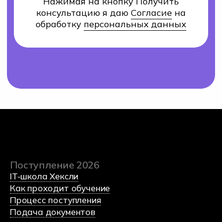
Контакты
8 (800) 222-75-46
Оставить заявку
(c) 2023 Автономная некоммерческая
профессиональная образовательная организация
«Хекслет колледж» в партнерстве с
образовательной
платформой по программированию Хекслет
и
международным холдингом Эдутех групп