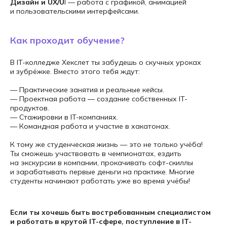
Дизайн и UX/U
I — работа с графикой, анимацией
+7
и пользовательскими интерфейсами.
Как проходит обучение?
В IT-колледже Хекслет ты забудешь о скучных уроках
Записаться на
и зубрёжке. Вместо этого тебя ждут:
консультацию
— Практические занятия и реальные кейсы.
Нажимая на кнопку Получить
— Проектная работа — создание собственных IT-
консультацию я даю
Согласие
на
продуктов.
обработку
персональных данных
— Стажировки в IT-компаниях.
— Командная работа и участие в хакатонах.
К тому же студенческая жизнь — это не только учёба!
Ты сможешь участвовать в чемпионатах, ездить
на экскурсии в компании, прокачивать софт-скиллы
и зарабатывать первые деньги на практике. Многие
студенты начинают работать уже во время учёбы!
Если ты хочешь быть востребованным специалистом
и работать в крутой IT-сфере, поступление в IT-