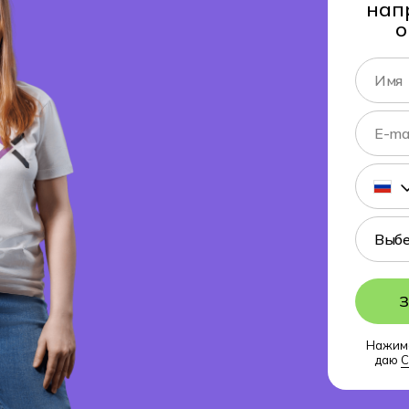
нап
о
З
Нажима
даю
С