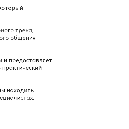
 который
ного трека,
ого общения
и и предоставляет
ь практический
ам находить
ециалистах.