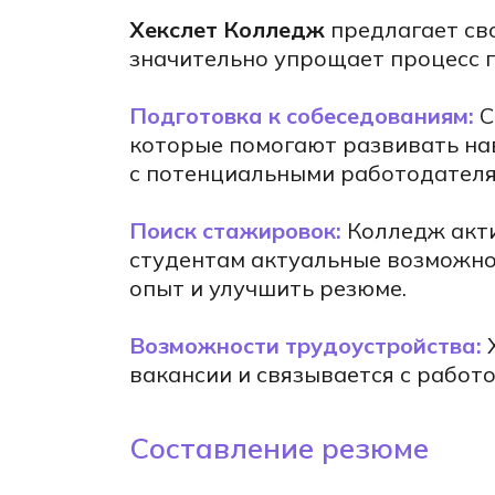
осле
Хекслет Колледж
предлагает св
значительно упрощает процесс 
Подготовка к собеседованиям:
С
УЛЯ
которые помогают развивать на
с потенциальными работодателя
Поиск стажировок:
Колледж акти
студентам актуальные возможнос
опыт и улучшить резюме.
Возможности трудоустройства:
вакансии и связывается с работ
чки
Составление резюме
очки
Е