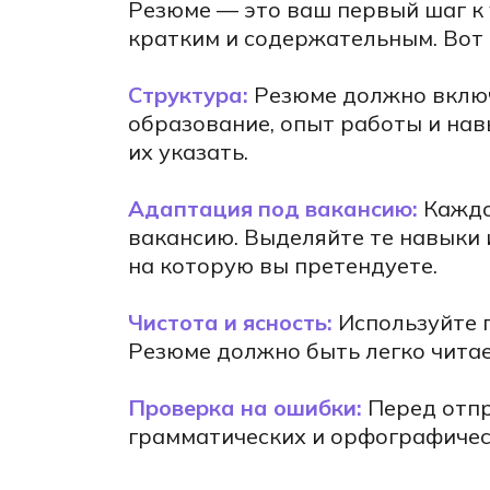
Резюме — это ваш первый шаг к
кратким и содержательным. Вот 
ю
Структура:
Резюме должно включ
тов
образование, опыт работы и навы
их указать.
е
Адаптация под вакансию:
Каждо
и и
вакансию. Выделяйте те навыки 
на которую вы претендуете.
е,
Чистота и ясность:
Используйте п
оду
Резюме должно быть легко чита
Проверка на ошибки:
Перед отпр
грамматических и орфографичес