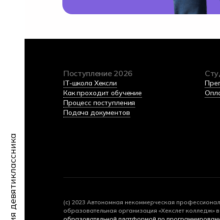
Поступление 2026
Сту
IT-школа Хексли
Пре
Как проходит обучение
Опл
Процесс поступления
Подача документов
Энциклопедия девятиклассника
(c) 2023 Автономная некоммерческая профессиона
образовательная организация «Хекслет колледж» в 
образовательной платформой по программировани