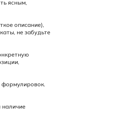
ть ясным,
кое описание),
каты, не забудьте
онкретную
озиции,
х формулировок.
а наличие