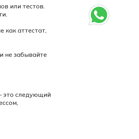
ов или тестов.
ти.
е как аттестат,
и не забывайте
— это следующий
ессом,