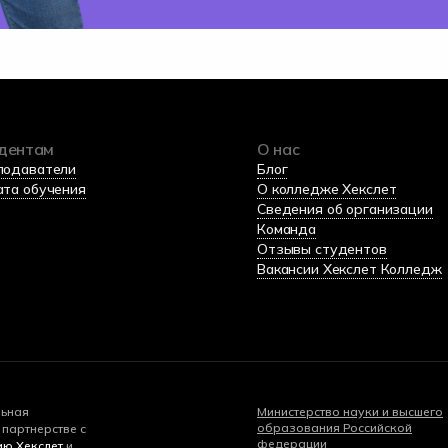
дентам
О нас
подаватели
Блог
ата обучения
О колледже Хекслет
Сведения об организации
Команда
Отзывы студентов
Вакансии Хекслет Колледж
льная
Министерство науки и высшего
образования Российской
партнерстве с
федерации
ю Хекслет
и