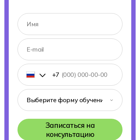
Поступление 2026
IT-школа Хексли
Как проходит обучение
Процесс поступления
Подача документов
О нас
Блог
О колледже Хекслет
Сведения об организации
Команда
Отзывы студентов
Вакансии Хекслет Колледж
Студентам