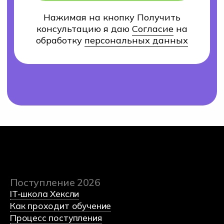
Преподаватели
Оплата обучения
Контакты
8 (800) 222-75-46
Оставить заявку
(c) 2023 Автономная некоммерческая
профессиональная образовательная организация
«Хекслет колледж» в партнерстве с
образовательной
платформой по программированию Хекслет
и
международным холдингом Эдутех групп