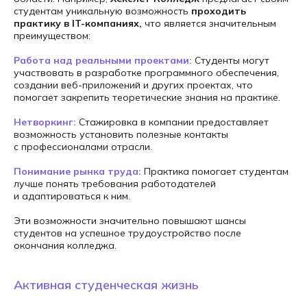
студентам уникальную возможность
проходить
практику в IT-компаниях,
что является значительным
преимуществом:
Работа над реальными проектами:
Студенты могут
участвовать в разработке программного обеспечения,
создании веб-приложений и других проектах, что
помогает закрепить теоретические знания на практике.
Нетворкинг:
Стажировка в компании предоставляет
возможность установить полезные контакты
с профессионалами отрасли.
Понимание рынка труда:
Практика помогает студентам
лучше понять требования работодателей
ЗАПИШИТЕСЬ
и адаптироваться к ним.
НА БЕСПЛАТНУЮ
Эти возможности значительно повышают шансы
КОНСУЛЬТАЦИЮ
студентов на успешное трудоустройство после
окончания колледжа.
Подскажем с выбором
Активная студенческая жизнь
направления и расскажем
о формате обучения.