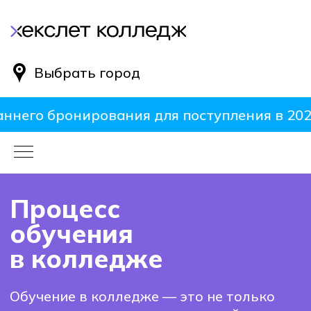
Выбрать город
него бронирования для поступления в 2025 г
Процесс
обучения
в колледже
Обучение в колледже — это не только
получение теоретических знаний,
но и важный этап формирования
профессиональных навыков, общения
с единомышленниками и погружения
в реальную рабочую среду. В этой
статье мы рассмотрим ключевые
аспекты обучения в колледже, включая
процесс обучения, мотивацию