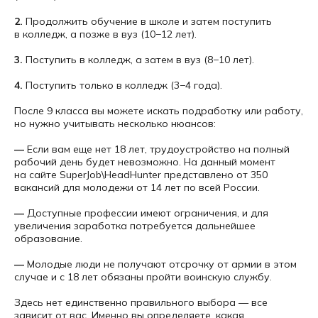
2.
Продолжить обучение в школе и затем поступить
Подскажем с выбором
в колледж, а позже в вуз (10−12 лет).
направления и расскажем
о формате обучения.
3.
Поступить в колледж, а затем в вуз (8−10 лет).
4.
Поступить только в колледж (3−4 года).
После 9 класса вы можете искать подработку или работу,
но нужно учитывать несколько нюансов:
—
Если вам еще нет 18 лет, трудоустройство на полный
рабочий день будет невозможно. На данный момент
на сайте SuperJob\HeadHunter представлено от 350
+7
вакансий для молодежи от 14 лет по всей России.
—
Доступные профессии имеют ограничения, и для
увеличения заработка потребуется дальнейшее
образование.
Записаться на
—
Молодые люди не получают отсрочку от армии в этом
консультацию
случае и с 18 лет обязаны пройти воинскую службу.
Здесь нет единственно правильного выбора — все
Нажимая на кнопку Получить
консультацию я даю
Согласие
на
зависит от вас. Именно вы определяете, какая