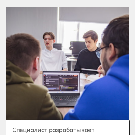
лаборатории, коворкинги,
киберполигоны - и просто классно
провести время ;-)
+7
Записаться
После отправки заявки откроется чат-
консультант. В нём вы сможете получить
консультацию прямо сейчас,
не дожидаясь звонка менеджера