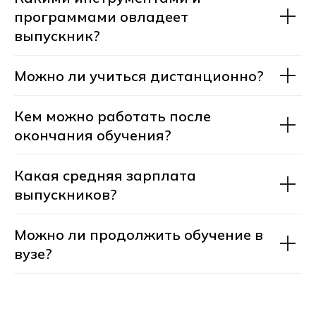
программами овладеет
выпускник?
Можно ли учиться дистанционно?
Кем можно работать после
Стоимость и сроки
окончания обучения?
обучения
Какая средняя зарплата
Выберите тот класс, за который у вас
выпускников?
есть аттестат об окончании школы.
Формат обучения и стоимость зависят
Можно ли продолжить обучение в
от города и вашего аттестата
вузе?
На базе 9 классов
На базе 11 классов