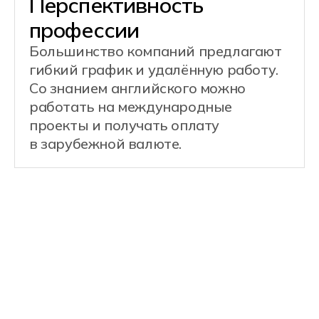
Специалист разрабатывает
серверную часть приложений:
реализует бизнес-логику, работает
с базами данных, создаёт
и интегрирует REST API для
взаимодействия с клиентскими
частями системы.
Примеры задач:
Разработка REST API для
мобильных и веб-приложений
Проектирование
и оптимизация реляционных
баз данных
Интеграция платёжных систем
и внешних сервисов
Настройка аутентификации
и авторизации (JWT, OAuth)
Документирование API
и написание технической
документации