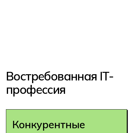
Гарантия
трудоустройства
Разработчики нужны везде: IT-
компаниях, банках, стартапах,
госструктурах и даже
в производстве. Спрос превышает
предложение — вы точно найдёте
работу.
Перспективность
профессии
Большинство компаний предлагают
гибкий график и удалённую работу.
Со знанием английского можно
работать на международные
проекты и получать оплату