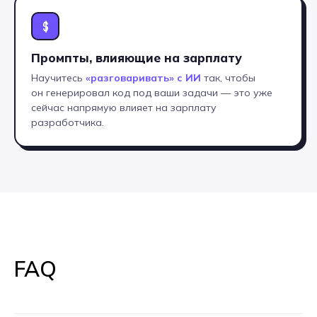
$
А мне подойдет
Промпты, влияющие на зарплату
профессия?
Научитесь
«разговаривать» с ИИ
так, чтобы
он генерировал код под ваши задачи — это уже
сейчас напрямую влияет на зарплату
разработчика.
Оставьте заявку на консультацию
менеджера приемной комиссии.
Мы ответим на все вопросы
по профессии и при желании
запишем вас на бесплатную
FAQ
консультацию с профессиональным
профориентологом.