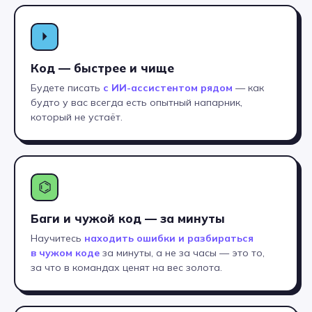
с 20+ вузами страны
, предлагая
поступление на льготных
⏵
условиях
Код — быстрее и чище
Устроиться на работу
Будете писать
с ИИ-ассистентом рядом
— как
будто у вас всегда есть опытный напарник,
80% выпускников Хекслет
который не устаёт.
устраиваются на работу в IT
в течение 1 года после выпуска
Хекслет Колледж
сотрудничает
с 30+ компаниями-
работодателями
, для успешного
⌬
трудоустройства:
мы гарантируем вам
Баги и чужой код — за минуты
стажировки в реальных IT-
компаниях и активную помощь
Научитесь
находить ошибки и разбираться
в старте карьеры
в чужом коде
за минуты, а не за часы — это то,
за что в командах ценят на вес золота.