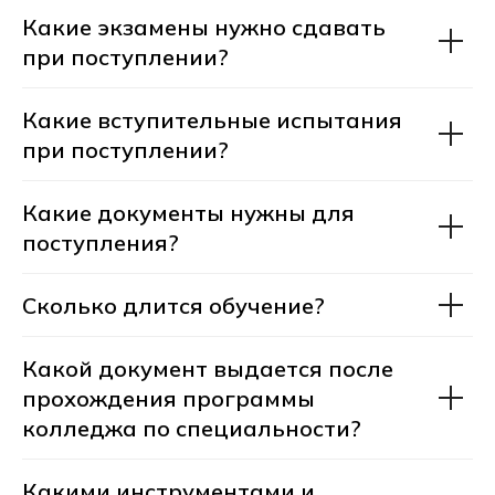
Какие экзамены нужно сдавать
при поступлении?
Какие вступительные испытания
при поступлении?
+7
Какие документы нужны для
поступления?
Получить консультацию
Сколько длится обучение?
После отправки заявки откроется чат-
консультант. В нём вы сможете получить
Какой документ выдается после
консультацию прямо сейчас,
не дожидаясь звонка менеджера.
прохождения программы
Нажимая на кнопку Получить консультацию
колледжа по специальности?
я даю
Согласие
на обработку
персональных
данных
Какими инструментами и