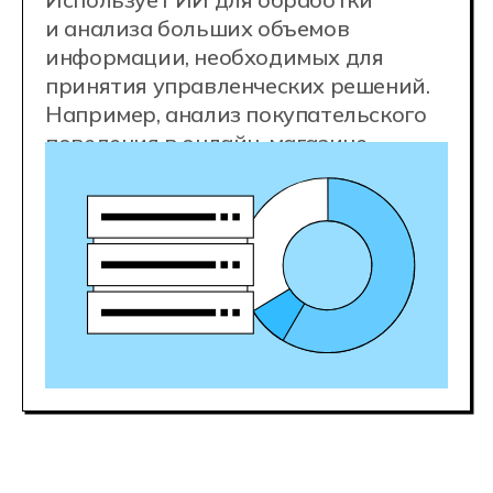
зарплаты
80 000 ₽
junior
180 000 ₽
middle
250 000+ ₽
senior
Хорошие специалисты быстро
растут в цене. Стать middle-
специалистом и зарабатывать 180
000 р./мес. вы сможете уже через 1−2
года опыта после начала карьеры.