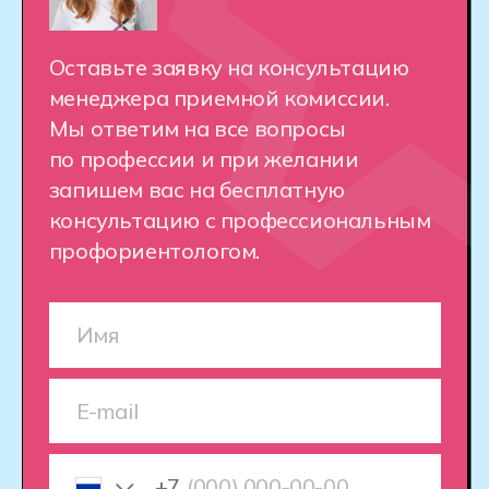
Обучение на практике.
Обучение
проходит на платформе Хекслет,
разработанной программистами для
программистов. С первого урока
вы начнете писать код, выполняя
сотни заданий и работая над
реальными проектами.
Опытные наставники
— Вас
обучают действующие IT-
специалисты, готовые помочь