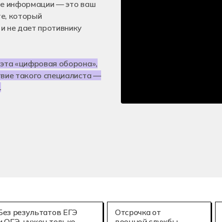
е технологии (3D-печать)
Мехатроника и
те информации — это ваш
25.02.08
е, который
онное моделирование в строительстве
Летная эксплу
и не дает противнику
 эта «цифровая оборона»,
твие такого специалиста —
.
Без результатов ЕГЭ
Отсрочка от
и ОГЭ, нужен только
военной службы