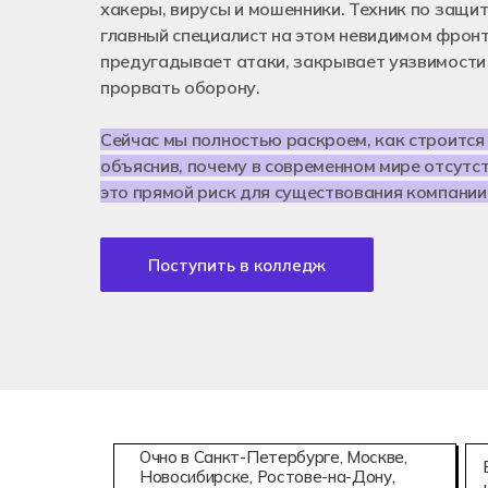
Аддитивны
хакеры, вирусы и мошенники. Техник по защи
08.02.15
главный специалист на этом невидимом фронт
Информаци
предугадывает атаки, закрывает уязвимости 
прорвать оборону.
Сейчас мы полностью раскроем, как строится
объяснив, почему в современном мире отсутс
это прямой риск для существования компании
Поступить в колледж
Очно в Санкт-Петербурге, Москве,
Новосибирске, Ростове-на-Дону,