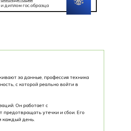
и диплом гос.образца
живают за данные, профессия техника
ость, с которой реально войти в
аций. Он работает с
 предотвращать утечки и сбои. Его
и каждый день.