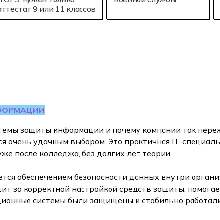
аттестат 9 или 11 классов
НФОРМАЦИИ
истемы защиты информации и почему компании так пере
 очень удачным выбором. Это практичная IT-специальн
е после колледжа, без долгих лет теории.
тся обеспечением безопасности данных внутри организ
ит за корректной настройкой средств защиты, помогает
ционные системы были защищены и стабильно работал