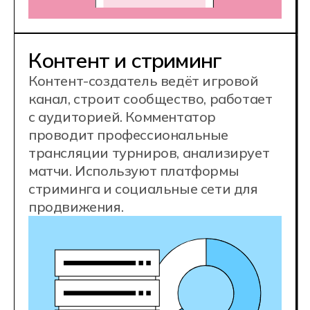
Востребованная IT-
профессия
Конкурентные
зарплаты
70 000 ₽
junior
140 000 ₽
middle
200 000+ ₽
senior