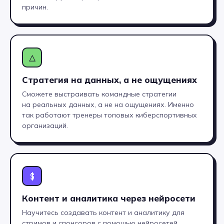
Поступить в ВУЗ
причин.
Без ЕГЭ по внутренним
экзаменам
На сокращенную программу
обучения с перезачетом части
△
дисциплин
Хекслет Колледж
сотрудничает
с 20+ вузами страны
, предлагая
Стратегия на данных, а не ощущениях
поступление на льготных
Сможете выстраивать командные стратегии
условиях
на реальных данных, а не на ощущениях. Именно
так работают тренеры топовых киберспортивных
организаций.
Устроиться на работу
80% выпускников Хекслет
устраиваются на работу в IT
в течение 1 года после выпуска
$
Хекслет Колледж
сотрудничает
с 30+ компаниями-
Контент и аналитика через нейросети
работодателями
, для успешного
трудоустройства:
Научитесь создавать контент и аналитику для
мы гарантируем вам
стримов и спонсоров с помощью нейросетей,