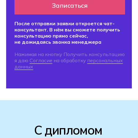
консультант. В нём вы сможете получить
консультацию прямо сейчас,
не дожидаясь звонка менеджера.
Нажимая на кнопку Получить консультацию
я даю
Согласие
на обработку
персональных
данных
Стоимость и сроки
обучения
Выберите тот класс, за который у вас
есть аттестат об окончании школы.