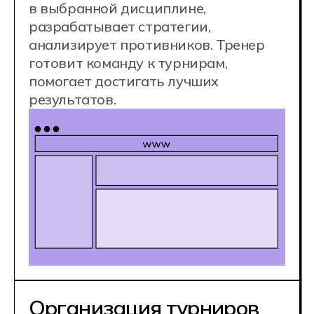
мероприятия разного уровня, от
локальных до международных.
Менеджер команды управляет
ресурсами, финансами, участием в
турнирах, договорами со
спонсорами.
Контент и стриминг
Контент-создатель ведёт игровой
канал, строит сообщество, работает
с аудиторией. Комментатор
проводит профессиональные