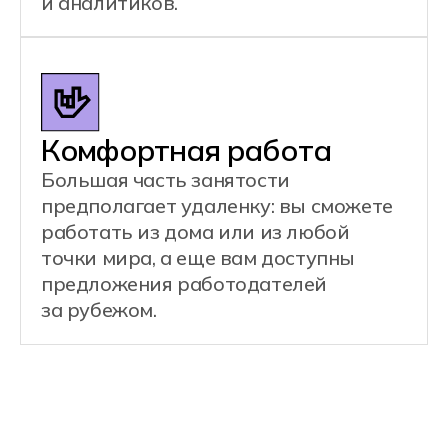
Это игрок, который участвует
в профессиональных
киберспортивных турнирах,
разрабатывает стратегии
и улучшает свои игровые навыки.
Примеры задач:
Участие в турнирах
по различным играм
Разработка игровых стратегий
и тренировка командных
взаимодействий
Обучение
и самосовершенствование
в игре