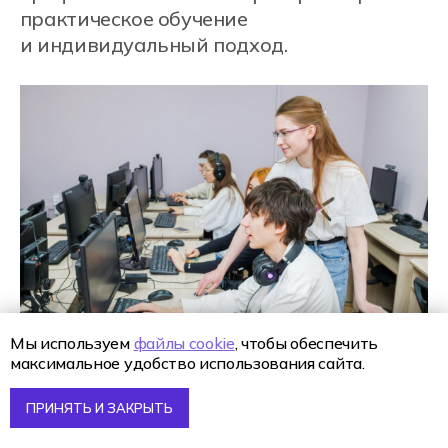
Телефон приемной комиссии
+7 (800) 222-75-46
Почта
enrol@hexly.ru
Мы используем
файлы cookie
, чтобы обеспечить
Адрес
максимальное удобство использования сайта.
109 316, г. Москва, ул. Угрешская 14\1
ПРИНЯТЬ И ЗАКРЫТЬ
Хочу учиться
в Москве