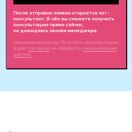
в турнирах и успешной карьеры.
Опытные преподаватели
— Наши
наставники — это опытные
киберспортсмены и тренеры,
которые поделятся своим знанием
и помогут вам стать настоящим
профессионалом в киберспорте.
Полное сопровождение.
Персональный куратор будет
направлять вас на всех этапах,
от обучения до трудоустройства,
чтобы вы уверенно шагали в мире
киберспорта.