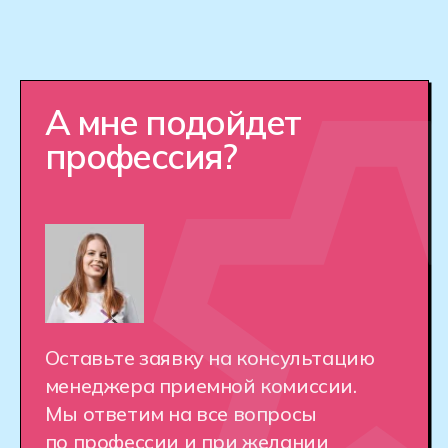
Оставить заявку
Как устроен Хекслет
Колледж
Хекслет Колледж помогает стать
профессионалом в киберспорте через
практическое обучение
и индивидуальный подход.