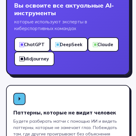
После отправки заявки откроется чат-
Вы освоите все актуальные AI-
консультант. В нём вы сможете получить
инструменты
консультацию прямо сейчас,
не дожидаясь звонка менеджера
которые используют эксперты в
Нажимая на кнопку Получить консультацию
киберспортивных командах
я даю
Согласие
на обработку
персональных
данных
ChatGPT
DeepSeek
Claude
Midjourney
С дипломом
колледжа
⏵
вы cможете
Паттерны, которые не видит человек
Будете разбирать матчи с помощью ИИ и видеть
паттерны, которые не замечает глаз. Побеждать
там, где другие проигрывают без объяснения