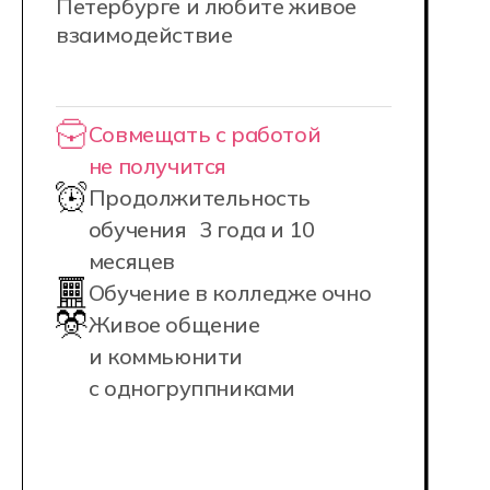
НАШИ КАМПУСЫ
Мы создали идеальные условия для
студентов: учебные корпуса
оборудованы передовой техникой,
удобными коворкингами, спортивными
и рекреационными зонами, а также
площадками для киберспортивных
тренировок.
Кампусы Хекслет Колледжа для
очного обучения находятся
в Москве, Санкт-Петербурге,
Новосибирске, Ростове-на-Дону,
Екатеринбурге, Краснодаре