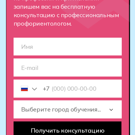
Практическое обучение.
Вы будете
тренироваться с реальными
игровыми задачами, улучшая свою
стратегию, тактику и работу
в команде. Мы предоставляем
платформу, на которой вы освоите
важные навыки для победы