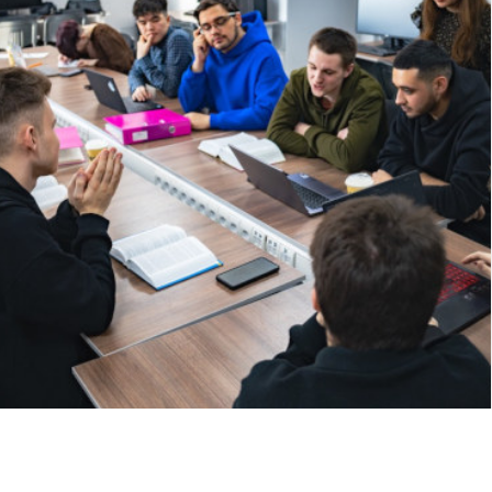
Чем занимаются
киберспортсмены
Киберспортсмены разрабатывают
стратегии, тренируют команды
и участвуют в турнирах, представляя
себя и свою команду в мире
профессиональных игр.
Игры и тренировки
Профессиональный киберспортсмен
играет на соревнованиях