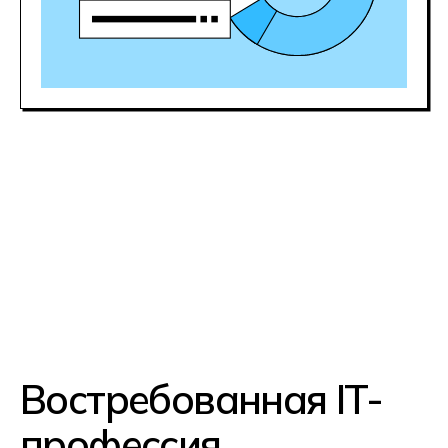
Хорошие киберспортсмены быстро
растут в цене. Призовые фонды
за профессиональные турниры
могут составлять 500 000+ тыс.
рублей.
Гарантия
трудоустройства
Киберспорт входит в ТОП-3
растущих спортивных индустрий
России. Компании активно ищут
профессиональных игроков,
тренеров, организаторов турниров
и аналитиков.