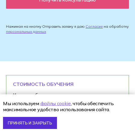
Нажимая на кнопку Отправить заявку я даю
Согласие
на обработку
персональных данных
СТОИМОСТЬ ОБУЧЕНИЯ
Когда выбираешь колледж, вопрос
стоимости всё равно всплывает одним из
Мы используем
файлы cookie
, чтобы обеспечить
первых — и это нормально. Но полезнее
максимальное удобство использования сайта.
смотреть на оплату не как на «деньги,
которые ушли», а как на инвестицию в
ПРИНЯТЬ И ЗАКРЫТЬ
профессию и будущий доход. Особенно если