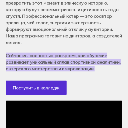
превратить этот момент в эпическую историю,
Кураторы и преподаватели
Оставить заявку
Отзывы студентов
Нужна помощь в выборе специальности
Для работодателей
которую будут пересматривать и цитировать годы
Как помочь колледжу Хекслет?
Франчайзинг
спустя. Профессиональный кстер — это соавтор
Контакты
Вакансии в Хекслет Колледж
зрелища, чей голос, энергия и экспертность
Москва
Истории успехов студентов
формируют эмоциональный отклик у аудитории.
Новосибирск
Подача документов
Санкт-Петербург
Наша программа готовит не дикторов, а создателей
Очное обучение после 9-го класса
Екатеринбург
Очное обучение после 11-го класса
легенд.
Краснодар
Дистанционное обучение
Ростов-на-Дону
Чат для абитуриентов
Алматы, Казахстан
Энциклопедия поступления
Сейчас мы полностью раскроем, как обучение
Онлайн обучение
развивает уникальный сплав спортивной аналитики,
Перевод из другого колледжа
+7 (800) 222-75-46
Поступление в ВУЗ после колледжа
актерского мастерства и импровизации.
priem@hexly.ru
Подать заявку
Поступить в колледж