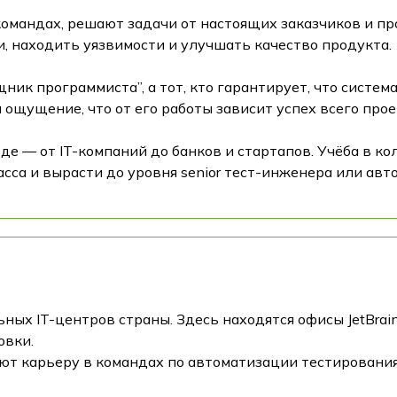
 командах, решают задачи от настоящих заказчиков и п
и, находить уязвимости и улучшать качество продукта.
ик программиста”, а тот, кто гарантирует, что систем
и ощущение, что от его работы зависит успех всего прое
 — от IT-компаний до банков и стартапов. Учёба в ко
асса и вырасти до уровня senior тест-инженера или авт
ых IT-центров страны. Здесь находятся офисы JetBrains
овки.
т карьеру в командах по автоматизации тестирования