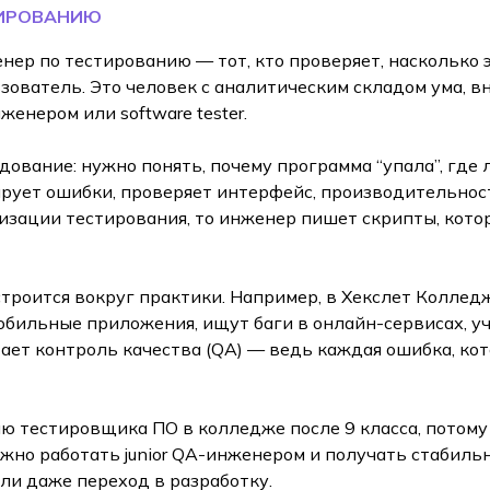
ТИРОВАНИЮ
нер по тестированию — тот, кто проверяет, насколько э
ьзователь. Это человек с аналитическим складом ума, 
женером или software tester.
вание: нужно понять, почему программа “упала”, где л
ирует ошибки, проверяет интерфейс, производительнос
тизации тестирования, то инженер пишет скрипты, кот
троится вокруг практики. Например, в Хекслет Колледж
обильные приложения, ищут баги в онлайн-сервисах, у
тает контроль качества (QA) — ведь каждая ошибка, ко
тестировщика ПО в колледже после 9 класса, потому чт
жно работать junior QA-инженером и получать стабильн
или даже переход в разработку.