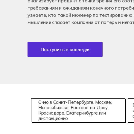
анализирует продукт с точки зрения его соот
Аддитивны
08.02.15
требованиям и ожиданиям конечного потребит
Информаци
узнаете, кто такой инженер по тестированию 
мышление спасает компании от потерь и нега
Поступить в колледж
Очно в Санкт-Петербурге, Москве,
Новосибирске, Ростове-на-Дону,
Краснодаре, Екатеринбурге или
дистанционно