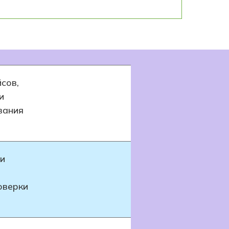
сов,
и
вания
 и
оверки