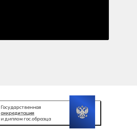
 робототехника
атация беспилотных авиационных систем
Государственная
аккредитация
и диплом гос.образца