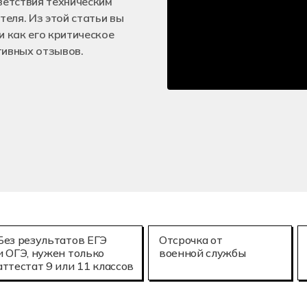
ветствия техническим
е технологии (3D-печать)
Мехатроника и
25.02.08
еля. Из этой статьи вы
онное моделирование в строительстве
Летная эксплу
и как его критическое
тивных отзывов.
Без результатов ЕГЭ
Отсрочка от
и ОГЭ, нужен только
военной службы
аттестат 9 или 11 классов