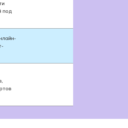
ти
й под
нлайн-
т-
в,
ртов