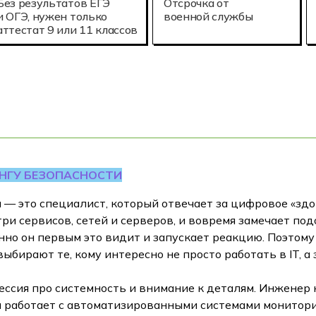
Без результатов ЕГЭ
Отсрочка от
и ОГЭ, нужен только
военной службы
аттестат 9 или 11 классов
НГУ БЕЗОПАСНОСТИ
— это специалист, который отвечает за цифровое «здор
три сервисов, сетей и серверов, и вовремя замечает по
менно он первым это видит и запускает реакцию. Поэтом
выбирают те, кому интересно не просто работать в IT, а
фессия про системность и внимание к деталям. Инженер
и работает с автоматизированными системами монитори