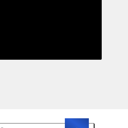
 робототехника
атация беспилотных авиационных систем