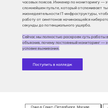
Аддитивны
часовых поясов. Инженер по мониторингу — 
08.02.15
сложнейшем пульте, который отслеживает ты
Информаци
жизнедеятельности IT-инфраструктуры, чтоб
работу от симптомов начинающейся кибератак
секунды до потенциального ущерба.
Сейчас мы полностью раскроем суть работы в
объяснив, почему постоянный мониторинг — э
условие выживания.
Поступить в колледж
Очно в Санкт-Петербурге, Москве,