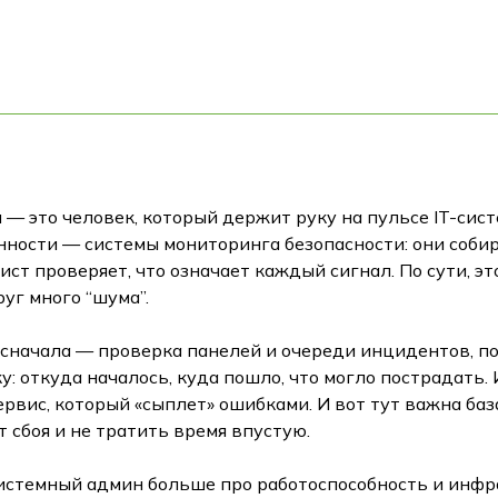
— это человек, который держит руку на пульсе IT-систе
енности — системы мониторинга безопасности: они собир
ист проверяет, что означает каждый сигнал. По сути, э
уг много “шума”.
 сначала — проверка панелей и очереди инцидентов, п
: откуда началось, куда пошло, что могло пострадать.
ервис, который «сыплет» ошибками. И вот тут важна б
т сбоя и не тратить время впустую.
Системный админ больше про работоспособность и инфра