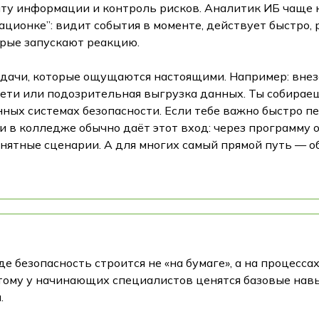
ту информации и контроль рисков. Аналитик ИБ чаще 
рационке”: видит события в моменте, действует быстро
орые запускают реакцию.
адачи, которые ощущаются настоящими. Например: вне
сети или подозрительная выгрузка данных. Ты собирае
ых системах безопасности. Если тебе важно быстро пе
и в колледже обычно даёт этот вход: через программу
онятные сценарии. А для многих самый прямой путь — 
е безопасность строится не «на бумаге», а на процесса
тому у начинающих специалистов ценятся базовые навы
.