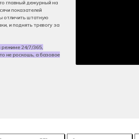
е технологии (3D-печать)
Мехатроника и
это главный дежурный на
25.02.08
сячи показателей
онное моделирование в строительстве
Летная эксплу
ы отличить штатную
и, и поднять тревогу за
 режиме 24/7/365,
то не роскошь, а базовое