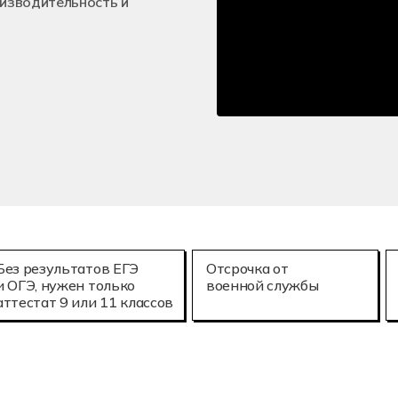
оизводительность и
е технологии (3D-печать)
Мехатроника и
25.02.08
онное моделирование в строительстве
Летная эксплу
Без результатов ЕГЭ
Отсрочка от
и ОГЭ, нужен только
военной службы
аттестат 9 или 11 классов