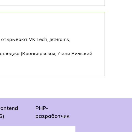
ткрывают VK Tech, JetBrains,
Колледжа (Кронверкская, 7 или Рижский
rontend
PHP-
S)
разработчик