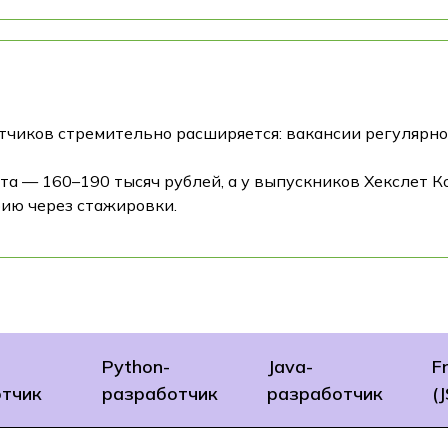
чиков стремительно расширяется: вакансии регулярно о
ста — 160–190 тысяч рублей, а у выпускников Хекслет 
рию через стажировки.
Python-
Java-
F
тчик
разработчик
разработчик
(J