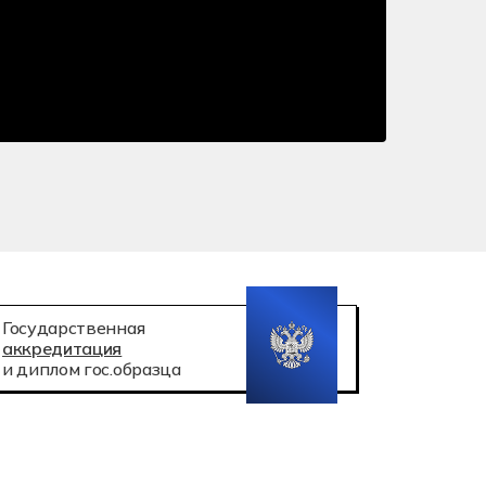
 робототехника
атация беспилотных авиационных систем
Государственная
аккредитация
и диплом гос.образца