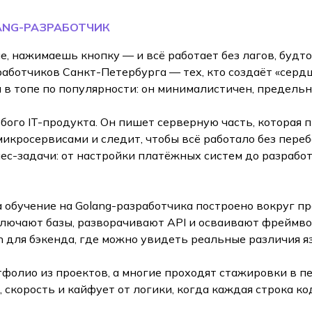
ANG-РАЗРАБОТЧИК
 нажимаешь кнопку — и всё работает без лагов, будто
работчиков Санкт-Петербурга — тех, кто создаёт «сердц
 в топе по популярности: он минималистичен, предельн
бого IT-продукта. Он пишет серверную часть, которая 
микросервисами и следит, чтобы всё работало без переб
ес-задачи: от настройки платёжных систем до разрабо
обучение на Golang-разработчика построено вокруг пр
лючают базы, разворачивают API и осваивают фреймвор
n для бэкенда, где можно увидеть реальные различия яз
тфолио из проектов, а многие проходят стажировки в пе
, скорость и кайфует от логики, когда каждая строка к