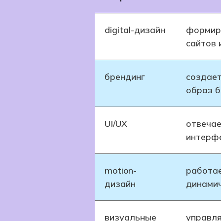
digital-дизайн
формир
сайтов 
брендинг
создает
образ 
UI/UX
отвечае
интерф
motion-
работае
дизайн
динами
визуальные
управля