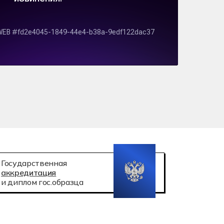
 робототехника
атация беспилотных авиационных систем
Государственная
аккредитация
и диплом гос.образца