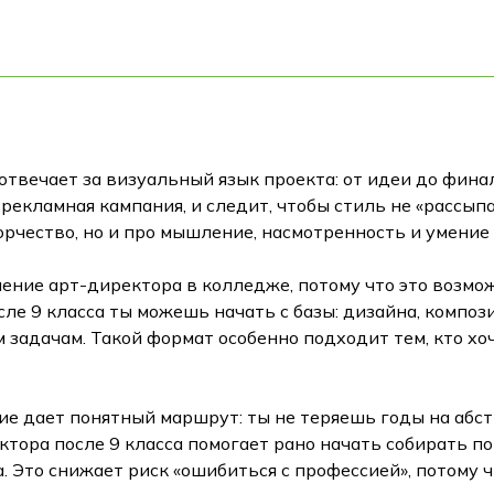
отвечает за визуальный язык проекта: от идеи до финал
рекламная кампания, и следит, чтобы стиль не «рассып
орчество, но и про мышление, насмотренность и умение
ение арт-директора в колледже, потому что это возмо
сле 9 класса ты можешь начать с базы: дизайна, компо
задачам. Такой формат особенно подходит тем, кто хоче
е дает понятный маршрут: ты не теряешь годы на абст
тора после 9 класса помогает рано начать собирать по
а. Это снижает риск «ошибиться с профессией», потому 