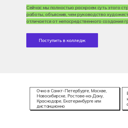
Аддитивны
08.02.15
Сейчас мы полностью раскроем суть этого ст
Информаци
работы, объяснив, чем руководство художес
отличается от непосредственного создания 
Поступить в колледж
Очно в Санкт-Петербурге, Москве,
Новосибирске, Ростове-на-Дону,
Краснодаре, Екатеринбурге или
дистанционно