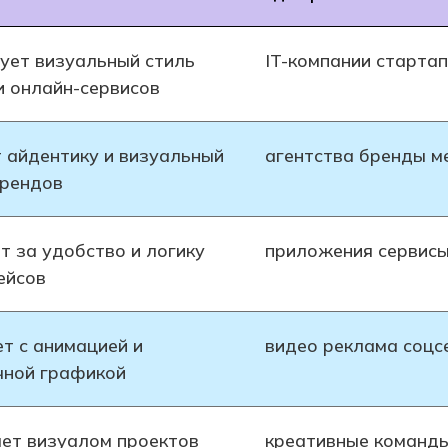
ует визуальный стиль
IT-компании старта
и онлайн-сервисов
 айдентику и визуальный
агентства бренды м
брендов
т за удобство и логику
приложения сервис
ейсов
т с анимацией и
видео реклама соцс
чной графикой
ет визуалом проектов
креативные команды