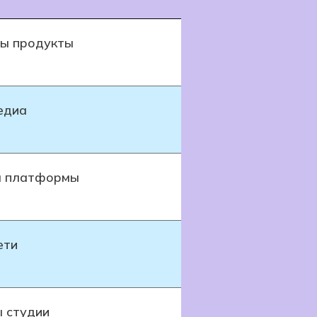
пы продукты
едиа
ы платформы
ети
 студии