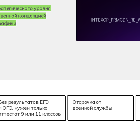
е технологии (3D-печать)
Мехатроника и
25.02.08
ратегического уровня
онное моделирование в строительстве
Летная эксплу
твенной концепцией
графики
Без результатов ЕГЭ
Отсрочка от
и ОГЭ, нужен только
военной службы
аттестат 9 или 11 классов