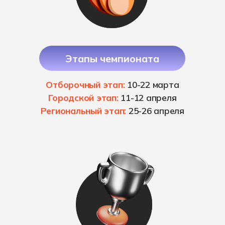
Призы и награды
для победителей
Конкурсанты, занявшие 1, 2, 3
места на Региональном этапе
награждаются дипломами и
призами: