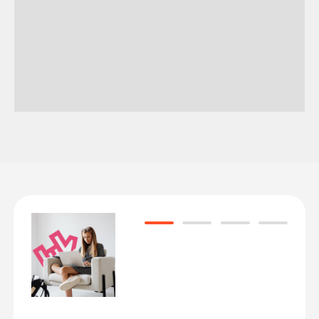
Победители Городского этапа приедут в
Санкт-Петербург для участия в
Региональном этапе Чемпионата.
Главный приз – возможность выиграть
бесплатное обучение в Хекслет Колледже
по выбранной специальности!