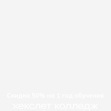
О нас
Блог
О колледже Хекслет
Сведения об организации
Команда
Отзывы студентов
Вакансии Хекслет Колледж
Студентам
Преподаватели
Центр поддержки
Оплата обучения
Контакты
8 (800) 222-75-46