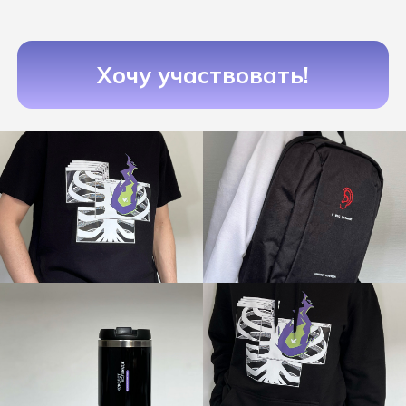
Подать заявку
(c) 2023 Автономная некоммерческая
профессиональная образовательная организация
«Хекслет колледж» в партнерстве с
образовательной
платформой по программированию Хекслет
и
международным холдингом Эдутех групп
Министерство науки и высшего образования
Российской федерации
Министерство просвещения Российской федерации