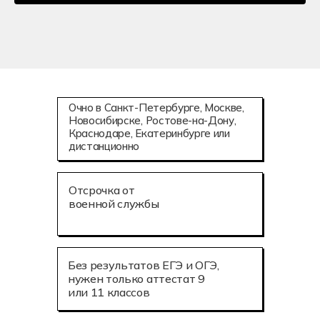
автоматизированных систем
Техническая эксплуатация и обслуживание
роботизированного производства (по
отраслям)
Коммерция и осуществление интернет-
маркетинга
Очно в Санкт-Петербурге, Москве,
Новосибирске, Ростове-на-Дону,
Аддитивные технологии (3D-печать)
Краснодаре, Екатеринбурге или
дистанционно
Мехатроника и робототехника
Информационное моделирование
Отсрочка от
в строительстве
военной службы
Летная эксплуатация беспилотных
авиационных систем
Без результатов ЕГЭ и ОГЭ,
нужен только аттестат 9
или 11 классов