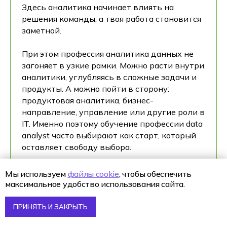
Здесь аналитика начинает влиять на
решения команды, а твоя работа становится
заметной.
При этом профессия аналитика данных не
загоняет в узкие рамки. Можно расти внутри
аналитики, углубляясь в сложные задачи и
продукты. А можно пойти в сторону:
продуктовая аналитика, бизнес-
направление, управление или другие роли в
IT. Именно поэтому обучение профессии data
analyst часто выбирают как старт, который
оставляет свободу выбора.
Большой плюс колледжа — ранний вход в
Мы используем
файлы cookie
, чтобы обеспечить
профессию. Пока другие только
максимальное удобство использования сайта.
заканчивают школу или вуз, ты уже
работаешь с данными и понимаешь
ПРИНЯТЬ И ЗАКРЫТЬ
процессы. Это даёт преимущество на рынке