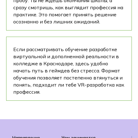
пробу. Ты не ждёшь окончания школы, а
сразу смотришь, как выглядит профессия на
практике. Это помогает принять решение
осознанно и без лишних ожиданий.
Если рассматривать обучение разработке
виртуальной и дополненной реальности в
колледже в Краснодаре, здесь удобно
начать путь в геймдев без стресса. Формат
обучения позволяет постепенно втянуться и
понять, подходит ли тебе VR-разработка как
профессия.
Направление
Чем занимается
Ко