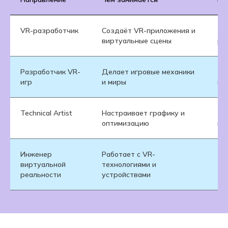
VR-разработчик
Создаёт VR-приложения и
Те
виртуальные сцены
ра
Разработчик VR-
Делает игровые механики
Те
игр
и миры
и 
Technical Artist
Настраивает графику и
Те
оптимизацию
ме
Инженер
Работает с VR-
Те
виртуальной
технологиями и
те
реальности
устройствами