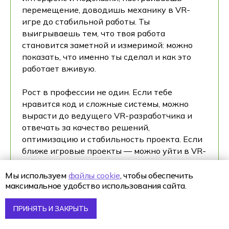
перемещение, доводишь механику в VR-
игре до стабильной работы. Ты
выигрываешь тем, что твоя работа
становится заметной и измеримой: можно
показать, что именно ты сделал и как это
работает вживую.
Рост в профессии не один. Если тебе
нравится код и сложные системы, можно
вырасти до ведущего VR-разработчика и
отвечать за качество решений,
оптимизацию и стабильность проекта. Если
ближе игровые проекты — можно уйти в VR-
геймдев и развиваться там. Если интереснее
стык технологий и продукта — есть
Мы используем
файлы cookie
, чтобы обеспечить
максимальное удобство использования сайта.
смежные направления: приложения,
технический дизайн, работа с новыми
технологиями. Для тебя это важно, потому
ПРИНЯТЬ И ЗАКРЫТЬ
что ты можешь менять акцент в карьере, не