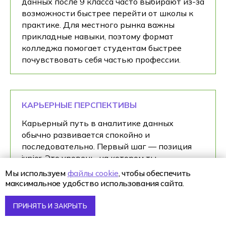
данных после 9 класса часто выбирают из-за
возможности быстрее перейти от школы к
практике. Для местного рынка важны
прикладные навыки, поэтому формат
колледжа помогает студентам быстрее
почувствовать себя частью профессии.
КАРЬЕРНЫЕ ПЕРСПЕКТИВЫ
Карьерный путь в аналитике данных
обычно развивается спокойно и
последовательно. Первый шаг — позиция
junior. Это уровень, на котором ты
осваиваешь профессию изнутри: работаешь
Мы используем
файлы cookie
, чтобы обеспечить
с отчётами, проверяешь данные, участвуешь
максимальное удобство использования сайта.
в анализе и постепенно учишься видеть
причины изменений показателей. Здесь
ПРИНЯТЬ И ЗАКРЫТЬ
важно не скорость, а аккуратность и умение