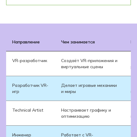
Направление
Чем занимается
Ко
VR-разработчик
Создаёт VR-приложения и
Те
виртуальные сцены
ра
Разработчик VR-
Делает игровые механики
Те
игр
и миры
и 
Technical Artist
Настраивает графику и
Те
оптимизацию
ме
Инженер
Работает с VR-
Те