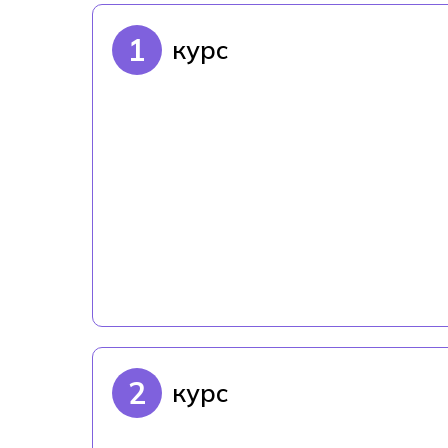
1
курс
2
курс