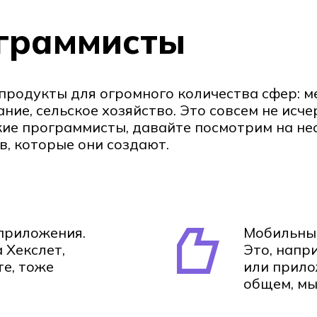
ограммисты
родукты для огромного количества сфер: м
ание, сельское хозяйство. Это совсем не ис
акие программисты, давайте посмотрим на не
, которые они создают.
приложения.
Мобильные
 Хекслет,
Это, напр
те, тоже
или прило
общем, мы