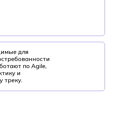
димые для
остребованности
отают по Agile,
ктику и
 треку.