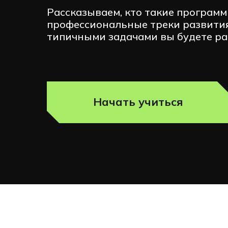
08.02.15
Рассказываем, кто такие программ
Информаци
профессиональные треки развития
типичными задачами вы будете р
Начать учиться