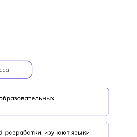
сса
еобразовательных
d-разработки, изучают языки