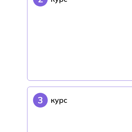
3
курс