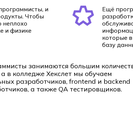
программисты, и
Ещё прог
родукты. Чтобы
разработк
о неплохо
обслужива
е и физике
информаци
которые в
базу данн
аммисты занимаются большим количест
 а в колледже Хекслет мы обучаем
ных разработчиков, frontend и backend
отчиков, а также QA тестировщиков.