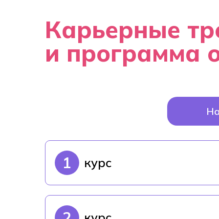
Карьерные тр
и программа 
На
1
курс
2
курс