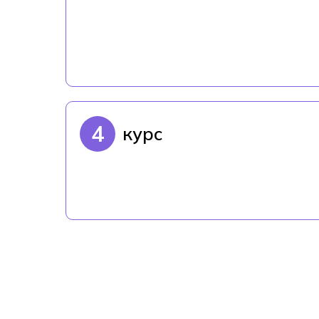
4
курс