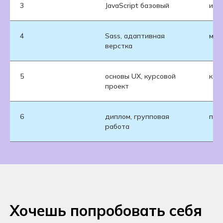
3
JavaScript базовый
инт
4
Sass, адаптивная
моб
верстка
5
основы UX, курсовой
кор
проект
6
диплом, групповая
пол
работа
Хочешь попробовать себя