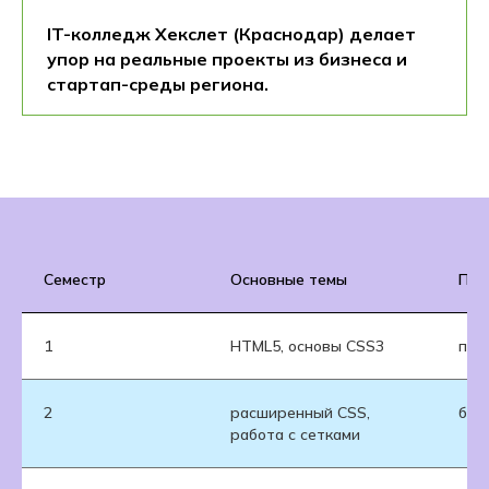
IT-колледж Хекслет (Краснодар) делает
упор на реальные проекты из бизнеса и
стартап-среды региона.
Семестр
Основные темы
Пра
1
HTML5, основы CSS3
про
2
расширенный CSS,
бло
работа с сетками