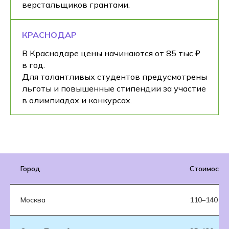
верстальщиков грантами.
КРАСНОДАР
В Краснодаре цены начинаются от 85 тыс ₽
в год.
Для талантливых студентов предусмотрены
льготы и повышенные стипендии за участие
в олимпиадах и конкурсах.
Город
Стоимость 
Москва
110–140 ты