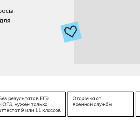
е технологии (3D-печать)
Мехатроника и
25.02.08
росы,
онное моделирование в строительстве
Летная эксплу
для
Без результатов ЕГЭ
Отсрочка от
и ОГЭ, нужен только
военной службы
аттестат 9 или 11 классов