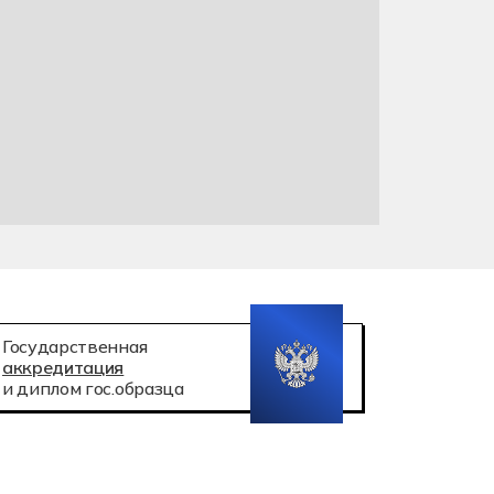
 робототехника
атация беспилотных авиационных систем
Государственная
аккредитация
и диплом гос.образца