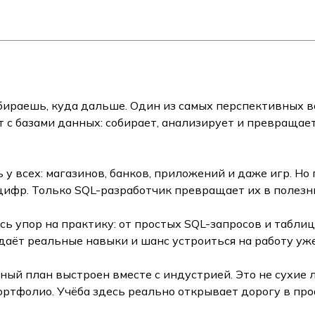
ыбираешь, куда дальше. Один из самых перспективных 
т с базами данных: собирает, анализирует и превращае
у всех: магазинов, банков, приложений и даже игр. Но 
 цифр. Только SQL-разработчик превращает их в полезн
есь упор на практику: от простых SQL-запросов и табл
даёт реальные навыки и шанс устроиться на работу уже
ный план выстроен вместе с индустрией. Это не сухие л
ортфолио. Учёба здесь реально открывает дорогу в пр