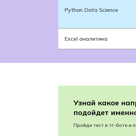
Python Data Science
Excel аналитика
Узнай какое на
подойдет именно
Пройди тест в тг-боте и 