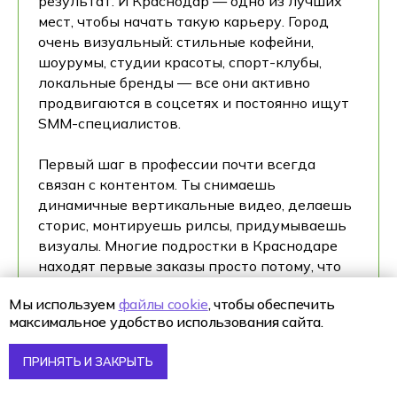
результат. И Краснодар — одно из лучших
мест, чтобы начать такую карьеру. Город
очень визуальный: стильные кофейни,
шоурумы, студии красоты, спорт-клубы,
локальные бренды — все они активно
продвигаются в соцсетях и постоянно ищут
SMM-специалистов.
Первый шаг в профессии почти всегда
связан с контентом. Ты снимаешь
динамичные вертикальные видео, делаешь
сторис, монтируешь рилсы, придумываешь
визуалы. Многие подростки в Краснодаре
находят первые заказы просто потому, что
умеют снимать “сочно” и “по-трендовому”.
Мы используем
файлы cookie
, чтобы обеспечить
Город любит красивую картинку, и если ты
максимальное удобство использования сайта.
умеешь её создавать — у тебя уже есть
преимущество.
ПРИНЯТЬ И ЗАКРЫТЬ
Следующая ступень — ведение соцсетей.