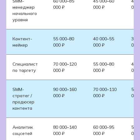
SMM-
60 000–85
45 000–60
40 
менеджер
000 ₽
000 ₽
000
начального
уровня
Контент-
55 000–80
40 000–55
35 
мейкер
000 ₽
000 ₽
000
Специалист
70 000–120
55 000–80
45 
по таргету
000 ₽
000 ₽
000
SMM-
90 000–160
70 000–110
55 
стратег /
000 ₽
000 ₽
000
продюсер
контента
Аналитик
80 000–140
60 000–95
50 
соцсетей
000 ₽
000 ₽
000