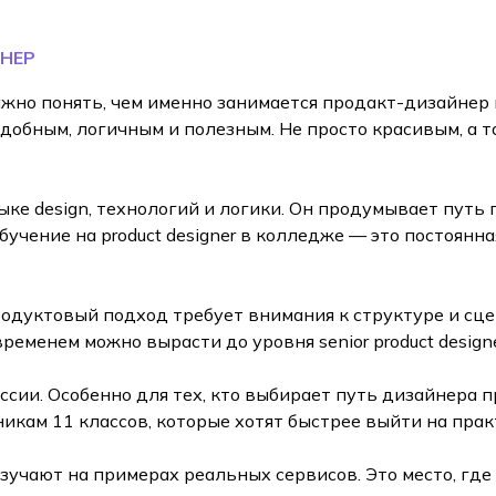
НЕР
но понять, чем именно занимается продакт-дизайнер и
обным, логичным и полезным. Не просто красивым, а т
ке design, технологий и логики. Он продумывает путь
учение на product designer в колледже — это постоянн
родуктовый подход требует внимания к структуре и сц
временем можно вырасти до уровня senior product design
сии. Особенно для тех, кто выбирает путь дизайнера п
кам 11 классов, которые хотят быстрее выйти на прак
учают на примерах реальных сервисов. Это место, где