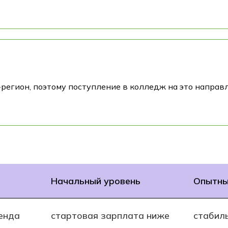
-регион, поэтому поступление в колледж на это напра
Начальный уровень
Опытны
енда
стартовая зарплата ниже
стабил