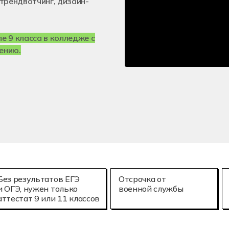
трендвотчинг, дизайн-
е технологии (3D-печать)
Мехатроника и
25.02.08
онное моделирование в строительстве
Летная эксплу
 9 класса в колледже с
ению.
Без результатов ЕГЭ
Отсрочка от
и ОГЭ, нужен только
военной службы
аттестат 9 или 11 классов