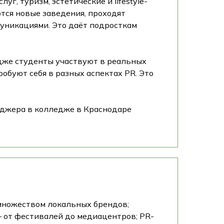
г, туризм, эстетические и lifestyle-
тся новые заведения, проходят
муникациями. Это даёт подросткам
едже студенты участвуют в реальных
обуют себя в разных аспектах PR. Это
неджера в колледже в Краснодаре
 множеством локальных брендов;
 от фестивалей до медиацентров; PR-