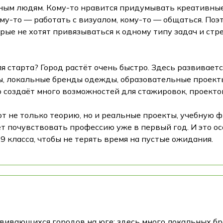
зным людям. Кому-то нравится придумывать креативны
му-то — работать с визуалом, кому-то — общаться. Поэ
рые не хотят привязываться к одному типу задач и стре
 старта? Город растёт очень быстро. Здесь развивается
ы, локальные бренды одежды, образовательные проект
 создаёт много возможностей для стажировок, проекто
т не только теорию, но и реальные проекты, учебную ф
ет почувствовать профессию уже в первый год. И это ос
9 класса, чтобы не терять время на пустые ожидания.
вивающихся городов на юге; здесь много локальных бр