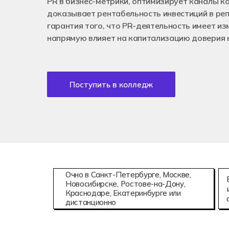
PR в бизнес-метрики, оптимизирует каналы к
Аддитивны
08.02.15
доказывает рентабельность инвестиций в реп
Информаци
гарантия того, что PR-деятельность имеет и
напрямую влияет на капитализацию доверия 
Поступить в колледж
Очно в Санкт-Петербурге, Москве,
Новосибирске, Ростове-на-Дону,
Краснодаре, Екатеринбурге или
дистанционно