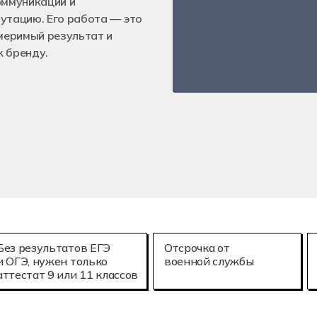
оммуникации и
е технологии (3D-печать)
Мехатроника и
25.02.08
утацию. Его работа — это
онное моделирование в строительстве
Летная эксплу
змеримый результат и
к бренду.
Без результатов ЕГЭ
Отсрочка от
и ОГЭ, нужен только
военной службы
аттестат 9 или 11 классов