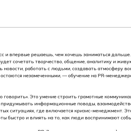
сс и впервые решаешь, чем хочешь заниматься дальше. 
будет сочетать творчество, общение, аналитику и живу
 новости, работать с людьми, создавать атмосферу во
е остаются незамеченными, — обучение на PR-менеджер
иво говорить». Это умение строить грамотные коммуни
, придумывать информационные поводы, взаимодейство
стых ситуациях, где включается кризис-менеджмент. Э
оты быстро и влиять на то, как люди воспринимают собы