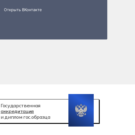
 робототехника
атация беспилотных авиационных систем
Государственная
аккредитация
и диплом гос.образца