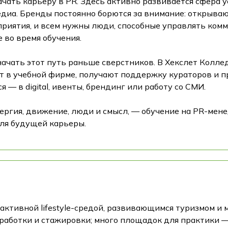
ать карьеру в PR. Здесь активно развивается сфера услу
едиа. Бренды постоянно борются за внимание: открываю
приятия, и всем нужны люди, способные управлять ком
 во время обучения.
начать этот путь раньше сверстников. В Хекслет Колл
ют в учебной фирме, получают поддержку кураторов и пр
 — в digital, ивенты, брендинг или работу со СМИ.
нергия, движение, люди и смысл, — обучение на PR-ме
ля будущей карьеры.
активной lifestyle-средой, развивающимся туризмом и
работки и стажировки; много площадок для практики —