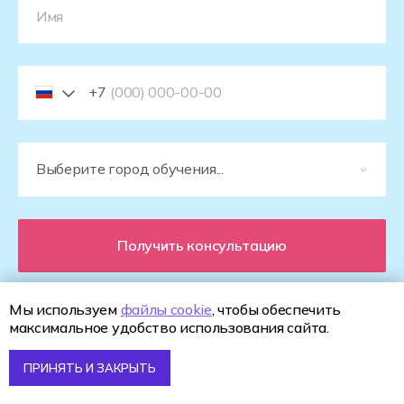
+7
Получить консультацию
Мы используем
файлы cookie
, чтобы обеспечить
Нажимая на кнопку Отправить заявку я даю
Согласие
на обработку
максимальное удобство использования сайта.
персональных данных
ПРИНЯТЬ И ЗАКРЫТЬ