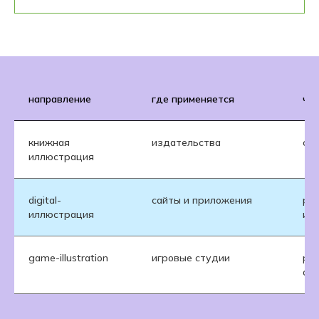
направление
где применяется
что
книжная
издательства
соз
иллюстрация
digital-
сайты и приложения
ри
иллюстрация
ин
game-illustration
игровые студии
ра
ок