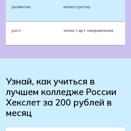
развитие
иллюстратор
са
пр
рост
senior / арт-направление
вл
ко
Узнай, как учиться в
лучшем колледже России
Хекслет за 200 рублей в
месяц