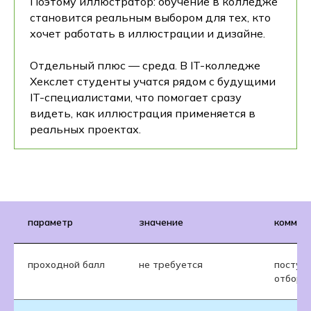
Поэтому иллюстратор: обучение в колледже
становится реальным выбором для тех, кто
хочет работать в иллюстрации и дизайне.
Отдельный плюс — среда. В IT-колледже
Хекслет студенты учатся рядом с будущими
IT-специалистами, что помогает сразу
видеть, как иллюстрация применяется в
реальных проектах.
параметр
значение
коммен
проходной балл
не требуется
поступл
отбора