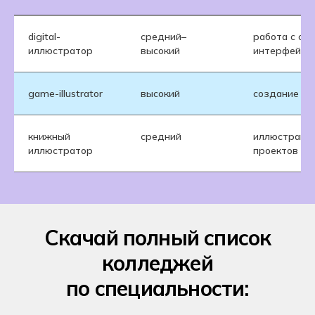
digital-
средний–
работа с са
иллюстратор
высокий
интерфейса
game-illustrator
высокий
создание пе
книжный
средний
иллюстрации
иллюстратор
проектов
Скачай полный список
колледжей
по специальности: