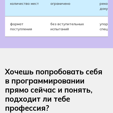
количество мест
ограничено
рекоме
докуме
формат
без вступительных
упор на
поступления
испытаний
специа
Хочешь попробовать себя
в программировании
прямо сейчас и понять,
подходит ли тебе
профессия?