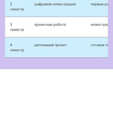
2
цифровая иллюстрация
первые рабо
семестр
3
проектная работа
иллюстрации
семестр
4
дипломный проект
готовое пор
семестр