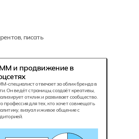
рентов, писать
MM и продвижение в
оцсетях
M-специалист отвечает за облик бренда в
ти. Он ведёт страницы, создаёт креативы,
ализирует отклик и развивает сообщество.
о профессия для тех, кто хочет совмещать
алитику, визуал и живое общение с
диторией.