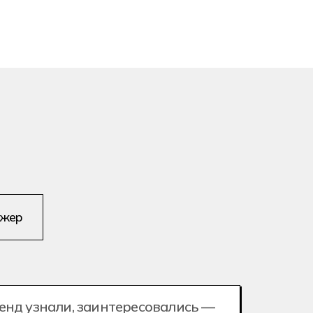
джер
бренд узнали, заинтересовались —