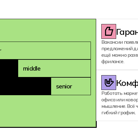
Гара
Вакансии появля
предложений дл
r
ещё можно разв
фрилансе.
middle
Комф
senior
Работать марке
офиса или ковор
мышление. Всё 
гибкий график.