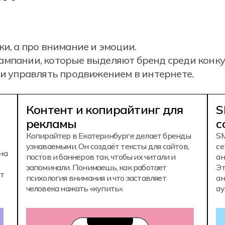
и, а про внимание и эмоции.
ампании, которые выделяют бренд среди конку
 и управлять продвижением в интернете.
Контент и копирайтинг для
S
рекламы
с
Копирайтер в Екатеринбурге делает бренды
SM
узнаваемыми. Он создаёт тексты для сайтов,
се
на
постов и баннеров так, чтобы их читали и
ан
запоминали. Понимаешь, как работает
Эт
ют
психология внимания и что заставляет
ан
человека нажать «купить».
ау