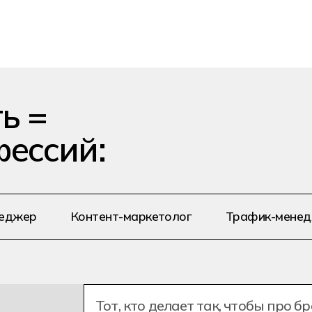
ь =
бизнесе — от индустрии развлечений
тать специалистом среднего уровня и
фессий:
еджер
Контент-маркетолог
Трафик-мене
Тот, кто делает так, чтобы про 