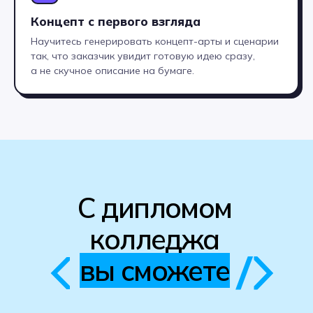
Получить консультацию
Концепт с первого взгляда
Научитесь генерировать концепт-арты и сценарии
После отправки заявки откроется чат-
так, что заказчик увидит готовую идею сразу,
консультант. В нём вы сможете получить
консультацию прямо сейчас,
а не скучное описание на бумаге.
не дожидаясь звонка менеджера.
Нажимая на кнопку Получить консультацию
я даю
Согласие
на обработку
персональных
данных