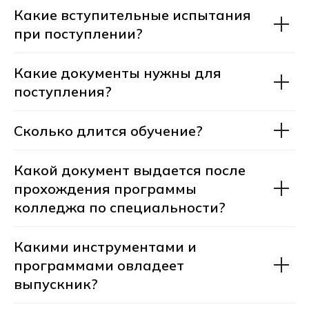
Хекслет Колледж готовит будущих
Какие вступительные испытания
специалистов в области разработки игр
и виртуальных технологий, погружая
при поступлении?
студентов в реальную работу через
практику и индивидуальный подход.
Какие документы нужны для
поступления?
Сколько длится обучение?
Какой документ выдается после
прохождения программы
колледжа по специальности?
Какими инструментами и
программами овладеет
выпускник?
Практическое обучение.
На платформе Хекслет, созданной