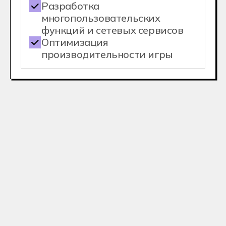
С дипломом
колледжа
вы cможете