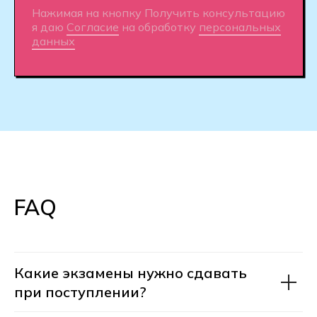
Оставить заявку
FAQ
Как устроен Хекслет
Какие экзамены нужно сдавать
Колледж
при поступлении?