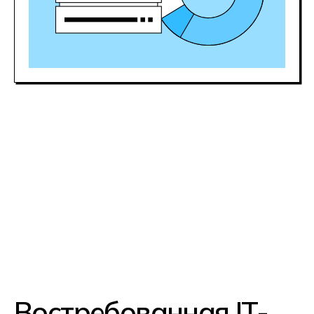
Хорошие программисты быстро
растут в цене. Стать middle-
разработчиком с зарплатой 140 000
рублей вы сможете уже через год
практики
Гарантия
трудоустройства
Несколько сотен вакансий
появляются ежедневно на hh.ru.
А еще разработчики уверенно
чувствуют себя на фрилансе и могут
зарабатывать без официального
трудоустройства