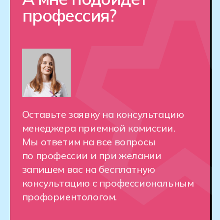
Выберите тот класс, за который у вас
есть аттестат об окончании школы.
Формат обучения и стоимость зависят
от города и вашего аттестата
На базе 9 классов
На базе 11 классов
Дистанционная
форма
Если вы живёте в другом
городе или стране
Совмещать с работой
сложно – обучение занимает
много времени