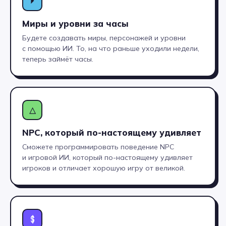
⏵
Оставьте заявку на консультацию
Миры и уровни за часы
менеджера приемной комиссии.
Будете создавать миры, персонажей и уровни
Мы ответим на все вопросы
с помощью ИИ. То, на что раньше уходили недели,
по профессии и при желании
теперь займёт часы.
запишем вас на бесплатную
консультацию с профессиональным
профориентологом.
△
NPC, который по-настоящему удивляет
Сможете программировать поведение NPC
и игровой ИИ, который по-настоящему удивляет
игроков и отличает хорошую игру от великой.
+7
$