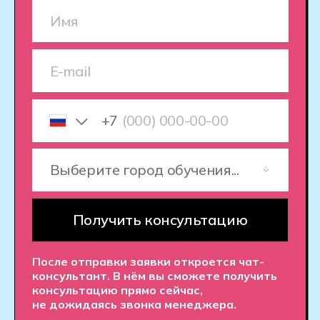
Продолжительность
обучения 3 года и 10
месяцев
В синхронном формате
с очной группой
Коммуникация с куратором
и одногруппниками
в формате онлайн
от 200 ₽ / месяц
по программе господдержки
или от 17 000 ₽ / месяц
при оплате собственными
средствами