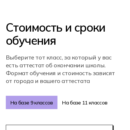
Полное сопровождение.
Персональный куратор будет
сопровождать вас на каждом этапе:
от поступления в колледж
до трудоустройства.
Мы поддерживаем вас в обучении
и помогаем с адаптацией
в профессии.
Помощь в трудоустройстве.
Мы гарантируем стажировки,
помогаем с созданием портфолио
и активно поддерживаем в поиске
работы. В нашем карьерном центре
вы получите все необходимые
ресурсы для того, чтобы успешно
войти в индустрию и получить
первое предложение о работе.