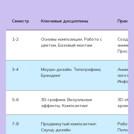
Семестр
Ключевые дисциплины
Практич
1-2
Основы композиции, Работа с
Создан
цветом, Базовый монтаж
анимиро
Просты
3-4
Моушн-дизайн, Типографика,
Анимир
Брендинг
логоти
Инфогр
5-6
3D-графика, Визуальные
3D-объе
эффекты, Композитинг
хромаке
7-8
Продвинутый композитинг,
Работа 
Саунд-дизайн
Полноц