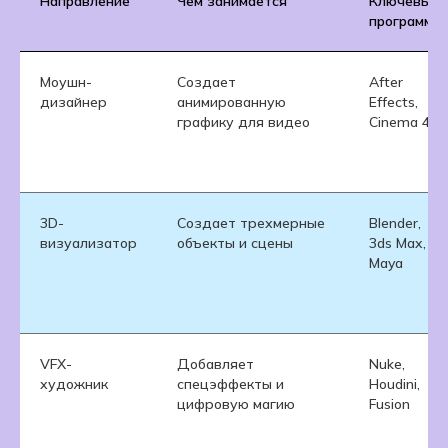
Направление
Чем занимается
Ключевые
программы
Моушн-
Создает
After
дизайнер
анимированную
Effects,
графику для видео
Cinema 4D
3D-
Создает трехмерные
Blender,
визуализатор
объекты и сцены
3ds Max,
Maya
VFX-
Добавляет
Nuke,
художник
спецэффекты и
Houdini,
цифровую магию
Fusion