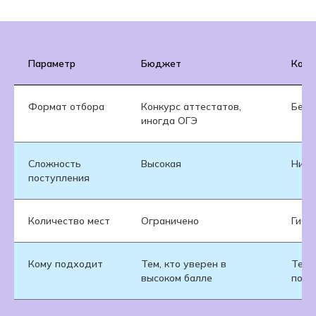
Параметр
Бюджет
Комм
Формат отбора
Конкурс аттестатов,
Без 
иногда ОГЭ
Сложность
Высокая
Ниж
поступления
Количество мест
Ограничено
Гибк
Кому подходит
Тем, кто уверен в
Тем,
высоком балле
пост