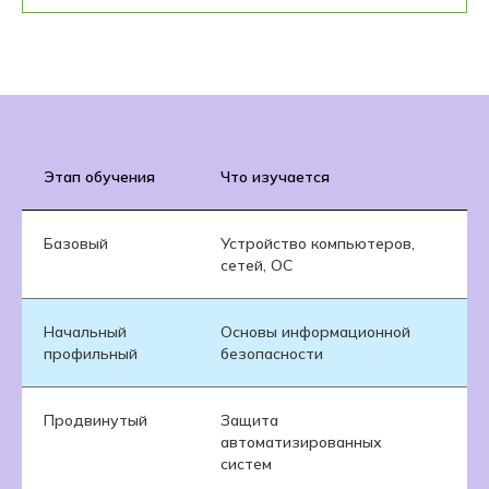
Этап обучения
Что изучается
З
Базовый
Устройство компьютеров,
П
сетей, ОС
з
Начальный
Основы информационной
Ф
профильный
безопасности
м
Продвинутый
Защита
Р
автоматизированных
у
систем