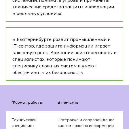
системами, понимать угрозы и применять
технические средства защиты информации
в реальных условиях.
В Екатеринбурге развит промышленный и
IT-сектор, где защита информации играет
ключевую роль. Компании заинтересованы в
специалистах, которые понимают
специфику сложных систем и умеют
обеспечивать их безопасность.
Формат работы
В чём суть
К
Технический
Настройка и сопровождение
Т
специалист
систем защиты информации
«