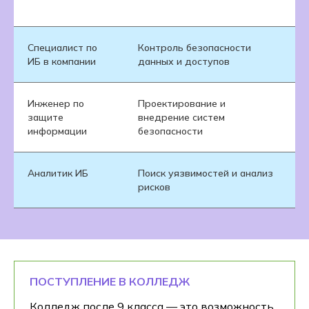
и
Специалист по
Контроль безопасности
Т
ИБ в компании
данных и доступов
в
Инженер по
Проектирование и
Т
защите
внедрение систем
и
информации
безопасности
Аналитик ИБ
Поиск уязвимостей и анализ
Т
рисков
л
ПОСТУПЛЕНИЕ В КОЛЛЕДЖ
Колледж после 9 класса — это возможность