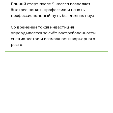
Ранний старт после 9 класса позволяет
быстрее понять профессию и начать
профессиональный путь без долгих пауз.
Со временем такая инвестиция
оправдывается за счёт востребованности
Поступление 2026
специалистов и возможности карьерного
IT-школа Хексли
роста.
Как проходит обучение
Процесс поступления
Подача документов
О нас
Хочешь увидеть
Блог
О колледже Хекслет
Хекслет Колледж
Сведения об организации
своими глазами уже
Команда
Отзывы студентов
сейчас?
Вакансии Хекслет Колледж