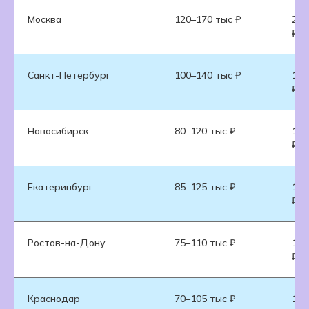
Москва
120–170 тыс ₽
220
₽
Санкт-Петербург
100–140 тыс ₽
180
₽
Новосибирск
80–120 тыс ₽
150
₽
Екатеринбург
85–125 тыс ₽
160
₽
Ростов-на-Дону
75–110 тыс ₽
140
₽
Краснодар
70–105 тыс ₽
130