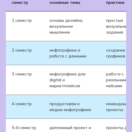
семестр
основные темы
практика
1 семестр
основы дизайна,
простые
визуальное
визуальные
мышление
задания
2 семестр
инфографика и
создание сх
работа с данными
графиков
3 семестр
инфографика для
работа с
digital и
реальными
маркетплейсов
кейсами
4 семестр
продуктовая и
командные
медиа-инфографика
проекты
5–6 семестр
дипломный проект и
проекты для