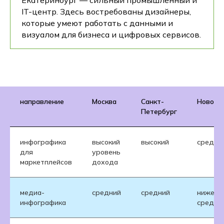
Екатеринбург — сильный промышленный и
IT-центр. Здесь востребованы дизайнеры,
которые умеют работать с данными и
визуалом для бизнеса и цифровых сервисов.
направление
Москва
Санкт-
Новоси
Петербург
инфографика
высокий
высокий
средни
для
уровень
маркетплейсов
дохода
медиа-
средний
средний
ниже
инфографика
средне