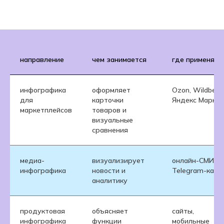
направление
чем занимается
где применяет
инфографика
оформляет
Ozon, Wildberri
для
карточки
Яндекс Маркет
маркетплейсов
товаров и
визуальные
сравнения
медиа-
визуализирует
онлайн-СМИ,
инфографика
новости и
Telegram-кана
аналитику
продуктовая
объясняет
сайты,
инфографика
функции
мобильные