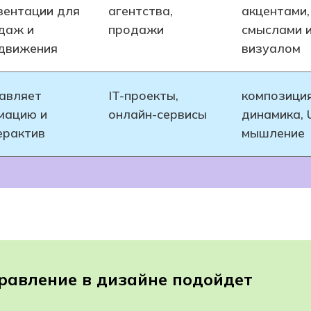
зентации для
агентства,
акцентами,
даж и
продажи
смыслами 
движения
визуалом
авляет
IT-проекты,
композиция
мацию и
онлайн-сервисы
динамика, 
ерактив
мышление
равление в дизайне подойдет