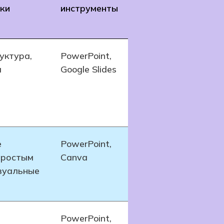
ки
инструменты
руктура,
PowerPoint,
я
Google Slides
е
PowerPoint,
простым
Canva
зуальные
PowerPoint,