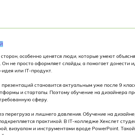
Й
х сторон, особенно ценятся люди, которые умеют объясн
 Он не просто оформляет слайды, а помогает донести и
-идея или IT-продукт.
 презентаций становится актуальным уже после 9 клас
формы и стартапы. Поэтому обучение на дизайнера пре
стребованную сферу.
ез перегруза и лишнего давления. Обучение на дизайн
 подкрепляется практикой. В IT-колледже Хекслет студ
рой, визуалом и инструментами вроде PowerPoint. Тако