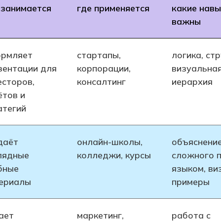
 занимается
где применяется
какие навы
важны
рмляет
стартапы,
логика, ст
зентации для
корпорации,
визуальна
есторов,
консалтинг
иерархия
ётов и
атегий
даёт
онлайн-школы,
объяснени
лядные
колледжи, курсы
сложного 
бные
языком, ви
ериалы
примеры
ает
маркетинг,
работа с