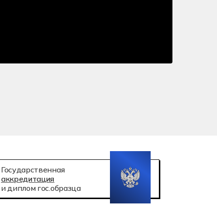
 робототехника
атация беспилотных авиационных систем
Государственная
аккредитация
и диплом гос.образца