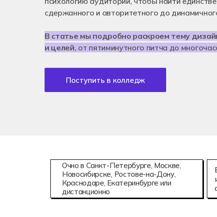
психологию аудитории, чтобы найти единстве
Аддитивны
08.02.15
сдержанного и авторитетного до динамичног
Информаци
В статье мы подробно раскроем тему диза
и целей
, от пятиминутного питча до многоча
Поступить в колледж
Очно в Санкт-Петербурге, Москве,
Новосибирске, Ростове-на-Дону,
Краснодаре, Екатеринбурге или
дистанционно