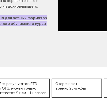
нно верный тон — от
е технологии (3D-печать)
Мехатроника и
25.02.08
о и вдохновляющего.
онное моделирование в строительстве
Летная эксплу
йна для разных форматов
сового обучающего курса.
Без результатов ЕГЭ
Отсрочка от
и ОГЭ, нужен только
военной службы
аттестат 9 или 11 классов