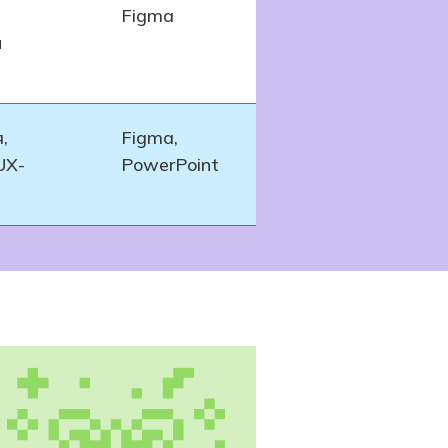
Figma
и
,
Figma,
UX-
PowerPoint