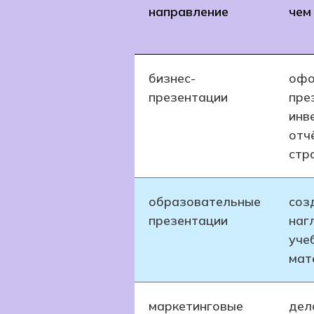
направление
чем
бизнес-
офо
презентации
пре
инв
отч
стр
образовательные
соз
презентации
наг
уче
мат
маркетинговые
дел