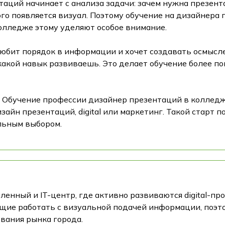
аций начинает с анализа задачи: зачем нужна презентац
ого появляется визуал. Поэтому обучение на дизайнера
 колледже этому уделяют особое внимание.
любит порядок в информации и хочет создавать осмысл
 какой навык развиваешь. Это делает обучение более п
 Обучение профессии дизайнер презентаций в колледж
айн презентаций, digital или маркетинг. Такой старт п
льным выбором.
нный и IT-центр, где активно развиваются digital-про
щие работать с визуальной подачей информации, поэт
вания рынка города.